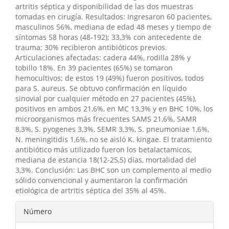
artritis séptica y disponibilidad de las dos muestras
tomadas en cirugía. Resultados: Ingresaron 60 pacientes,
masculinos 56%, mediana de edad 48 meses y tiempo de
síntomas 58 horas (48-192); 33,3% con antecedente de
trauma; 30% recibieron antibióticos previos.
Articulaciones afectadas: cadera 44%, rodilla 28% y
tobillo 18%. En 39 pacientes (65%) se tomaron
hemocultivos; de estos 19 (49%) fueron positivos, todos
para S. aureus. Se obtuvo confirmación en líquido
sinovial por cualquier método en 27 pacientes (45%),
positivos en ambos 21,6%, en MC 13,3% y en BHC 10%, los
microorganismos más frecuentes SAMS 21,6%, SAMR
8,3%, S. pyogenes 3,3%, SEMR 3,3%, S. pneumoniae 1,6%,
N. meningitidis 1,6%, no se aisló K. kingae. El tratamiento
antibiótico más utilizado fueron los betalactamicos,
mediana de estancia 18(12-25,5) días, mortalidad del
3,3%. Conclusión: Las BHC son un complemento al medio
sólido convencional y aumentaron la confirmación
etiológica de artritis séptica del 35% al 45%.
Detalles
Número
del