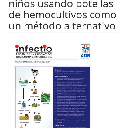
niños usando botellas
de hemocultivos como
un método alternativo
Barra
lateral
del
artículo