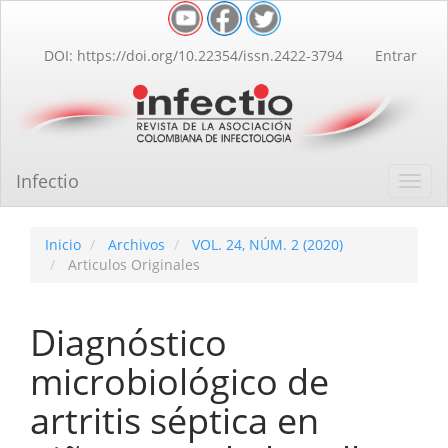
Navegación
principal
Contenido
DOI: https://doi.org/10.22354/issn.2422-3794
Entrar
principal
Barra
lateral
Infectio
Toggl
navig
Inicio
Archivos
VOL. 24, NÚM. 2 (2020)
Articulos Originales
Diagnóstico
microbiológico de
artritis séptica en