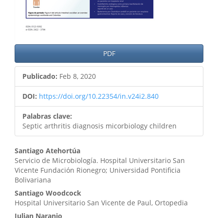
PDF
Publicado:
Feb 8, 2020
DOI:
https://doi.org/10.22354/in.v24i2.840
Palabras clave:
Septic arthritis diagnosis micorbiology children
Contenido
Santiago Atehortúa
Servicio de Microbiología. Hospital Universitario San
principal
Vicente Fundación Rionegro; Universidad Pontificia
Bolivariana
del
Santiago Woodcock
artículo
Hospital Universitario San Vicente de Paul, Ortopedia
Julian Naranjo