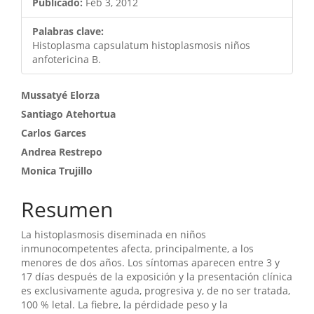
Publicado:
Feb 3, 2012
Palabras clave:
Histoplasma capsulatum histoplasmosis niños
anfotericina B.
Contenido
Mussatyé Elorza
Santiago Atehortua
principal
Carlos Garces
del
Andrea Restrepo
artículo
Monica Trujillo
Resumen
La histoplasmosis diseminada en niños
inmunocompetentes afecta, principalmente, a los
menores de dos años. Los síntomas aparecen entre 3 y
17 días después de la exposición y la presentación clínica
es exclusivamente aguda, progresiva y, de no ser tratada,
100 % letal. La fiebre, la pérdidade peso y la