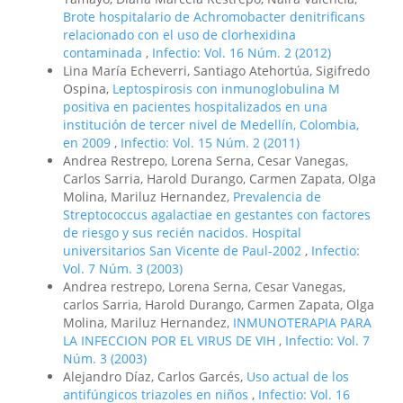
Brote hospitalario de Achromobacter denitrificans
relacionado con el uso de clorhexidina
contaminada
,
Infectio: Vol. 16 Núm. 2 (2012)
Lina María Echeverri, Santiago Atehortúa, Sigifredo
Ospina,
Leptospirosis con inmunoglobulina M
positiva en pacientes hospitalizados en una
institución de tercer nivel de Medellín, Colombia,
en 2009
,
Infectio: Vol. 15 Núm. 2 (2011)
Andrea Restrepo, Lorena Serna, Cesar Vanegas,
Carlos Sarria, Harold Durango, Carmen Zapata, Olga
Molina, Mariluz Hernandez,
Prevalencia de
Streptococcus agalactiae en gestantes con factores
de riesgo y sus recién nacidos. Hospital
universitarios San Vicente de Paul-2002
,
Infectio:
Vol. 7 Núm. 3 (2003)
Andrea restrepo, Lorena Serna, Cesar Vanegas,
carlos Sarria, Harold Durango, Carmen Zapata, Olga
Molina, Mariluz Hernandez,
INMUNOTERAPIA PARA
LA INFECCION POR EL VIRUS DE VIH
,
Infectio: Vol. 7
Núm. 3 (2003)
Alejandro Díaz, Carlos Garcés,
Uso actual de los
antifúngicos triazoles en niños
,
Infectio: Vol. 16