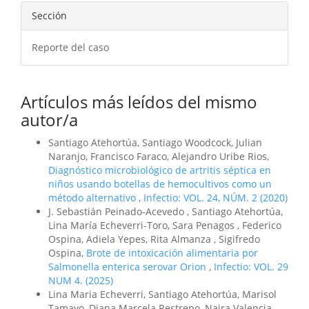
Sección
Reporte del caso
Artículos más leídos del mismo
autor/a
Santiago Atehortúa, Santiago Woodcock, Julian
Naranjo, Francisco Faraco, Alejandro Uribe Rios,
Diagnóstico microbiológico de artritis séptica en
niños usando botellas de hemocultivos como un
método alternativo
,
Infectio: VOL. 24, NÚM. 2 (2020)
J. Sebastián Peinado-Acevedo , Santiago Atehortúa,
Lina María Echeverri-Toro, Sara Penagos , Federico
Ospina, Adiela Yepes, Rita Almanza , Sigifredo
Ospina,
Brote de intoxicación alimentaria por
Salmonella enterica serovar Orion
,
Infectio: VOL. 29
NUM 4. (2025)
Lina Maria Echeverri, Santiago Atehortúa, Marisol
Tamayo, Diana Marcela Restrepo, Naira Valencia,