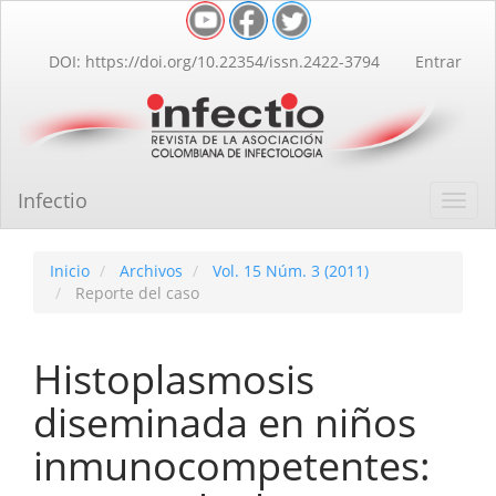
Navegación
principal
Contenido
DOI: https://doi.org/10.22354/issn.2422-3794
Entrar
principal
Barra
lateral
Infectio
Toggl
navig
Inicio
Archivos
Vol. 15 Núm. 3 (2011)
Reporte del caso
Histoplasmosis
diseminada en niños
inmunocompetentes: