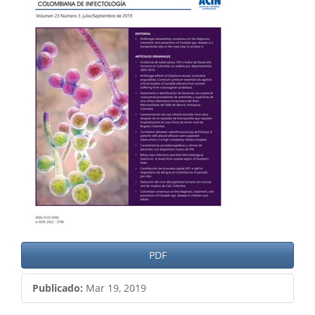
del
artículo
PDF
Publicado:
Mar 19, 2019