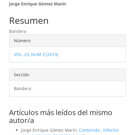
Contenido
Jorge Enrique Gómez Marín
principal
Resumen
del
Bandera
artículo
Detalles
Número
del
VOL. 23, NUM 3 (2019)
artículo
Sección
Bandera
Artículos más leídos del mismo
autor/a
Jorge Enrique Gómez Marín,
Contenido
,
Infectio: