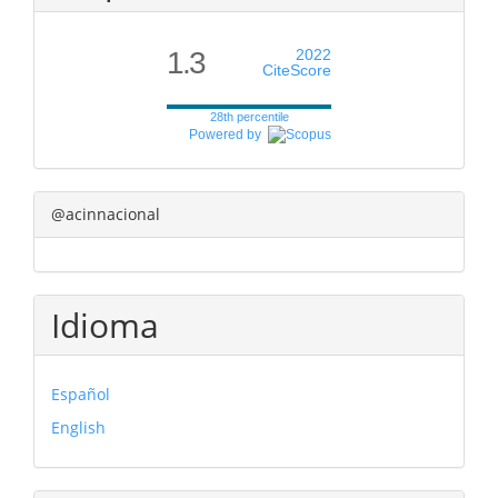
1.3
2022
CiteScore
28th percentile
Powered by
@acinnacional
Idioma
Español
English