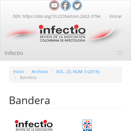
Navegación
principal
Contenido
DOI: https://doi.org/10.22354/issn.2422-3794
Entrar
principal
Barra
lateral
Infectio
Toggl
navig
Inicio
Archivos
VOL. 23, NUM 3 (2019)
Bandera
Bandera
Barra
lateral