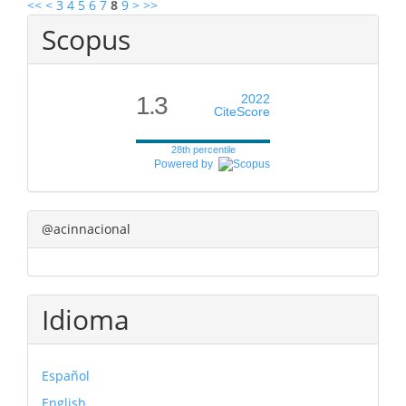
<<
<
3
4
5
6
7
8
9
>
>>
Scopus
1.3
2022
CiteScore
28th percentile
Powered by
@acinnacional
Idioma
Español
English