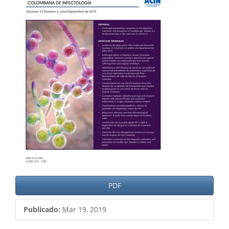
del
artículo
PDF
Publicado:
Mar 19, 2019