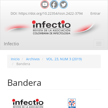
Navegación
principal
Contenido
DOI: https://doi.org/10.22354/issn.2422-3794
Entrar
principal
Barra
lateral
Infectio
Toggl
navig
Inicio
Archivos
VOL. 23, NUM 3 (2019)
Bandera
Bandera
Barra
lateral