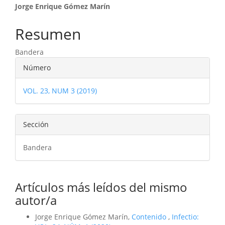
Contenido
Jorge Enrique Gómez Marín
principal
Resumen
del
Bandera
artículo
Detalles
Número
del
VOL. 23, NUM 3 (2019)
artículo
Sección
Bandera
Artículos más leídos del mismo
autor/a
Jorge Enrique Gómez Marín,
Contenido
,
Infectio: