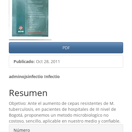
del
artículo
PDF
Publicado:
Oct 28, 2011
Contenido
adminojsinfectio Infectio
principal
Resumen
del
Objetivo: Ante el aumento de cepas resistentes de M.
artículo
tuberculosis, en pacientes de hospitales de III nivel de
Bogotá, proponemos un metodo microbiologíco no
costoso, sencillo, aplicable en nuestro medio y confiable.
Detalles
Número