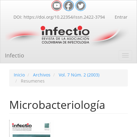
Navegación
principal
Contenido
DOI: https://doi.org/10.22354/issn.2422-3794
Entrar
principal
Barra
lateral
Infectio
Toggl
navig
Inicio
Archivos
Vol. 7 Núm. 2 (2003)
Resumenes
Microbacteriología
Barra
lateral