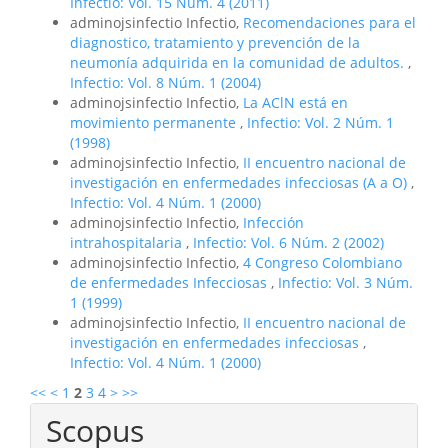
Infectio: Vol. 15 Núm. 4 (2011)
adminojsinfectio Infectio,
Recomendaciones para el
diagnostico, tratamiento y prevención de la
neumonía adquirida en la comunidad de adultos.
,
Infectio: Vol. 8 Núm. 1 (2004)
adminojsinfectio Infectio,
La AClN está en
movimiento permanente
,
Infectio: Vol. 2 Núm. 1
(1998)
adminojsinfectio Infectio,
II encuentro nacional de
investigación en enfermedades infecciosas (A a O)
,
Infectio: Vol. 4 Núm. 1 (2000)
adminojsinfectio Infectio,
Infección
intrahospitalaria
,
Infectio: Vol. 6 Núm. 2 (2002)
adminojsinfectio Infectio,
4 Congreso Colombiano
de enfermedades Infecciosas
,
Infectio: Vol. 3 Núm.
1 (1999)
adminojsinfectio Infectio,
II encuentro nacional de
investigación en enfermedades infecciosas
,
Infectio: Vol. 4 Núm. 1 (2000)
<<
<
1
2
3
4
>
>>
Scopus