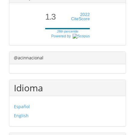
1.3
2022
CiteScore
28th percentile
Powered by
@acinnacional
Idioma
Español
English