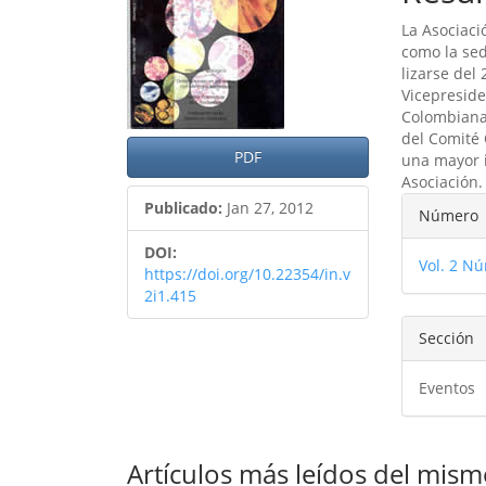
del
del
La Asociaci
artículo
artíc
como la se
lizarse del
Vicepreside
Colombiana 
del Comité 
PDF
una mayor i
Asociación.
Detal
Publicado:
Jan 27, 2012
Número
del
DOI:
Vol. 2 Nú
artíc
https://doi.org/10.22354/in.v
2i1.415
Sección
Eventos
Artículos más leídos del mism