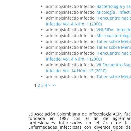
adminojsinfectio Infectio,
Bacteriología y s
adminojsinfectio Infectio,
Micología
,
Infect
adminojsinfectio Infectio,
II encuentro nac
Infectio: Vol. 4 Núm. 1 (2000)
adminojsinfectio Infectio,
VHI-SIDA
,
Infecti
adminojsinfectio Infectio,
Microbacteriolog
adminojsinfectio Infectio,
Taller sobre Meni
adminojsinfectio Infectio,
Taller sobre Meni
adminojsinfectio Infectio,
II encuentro nac
Infectio: Vol. 4 Núm. 1 (2000)
adminojsinfectio Infectio,
VII Encuentro Na
Infectio: Vol. 14 Núm. 1S (2010)
adminojsinfectio Infectio,
Taller sobre Meni
1
2
3
4
>
>>
La Asociación Colombiana de Infectología ACIN fue
fundada en 1987 con el fin de agremiar
profesionales interesados en el área de las
Enfermedades Infecciosas con diversos tipos de