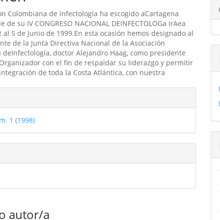
ón Colombiana de Infectología ha escogido aCartagena
ulo
de de su IV CONGRESO NACIONAL DEINFECTOLOGa IrAea
 2 al 5 de Junio de 1999.En esta ocasión hemos designado al
nte de la Junta Directiva Nacional de la Asociación
deInfectología, doctor Alejandro Haag, como presidente
Organizador con el fin de respaldar su liderazgo y permitir
ntegración de toda la Costa Atlántica, con nuestra
les
m. 1 (1998)
ulo
o autor/a