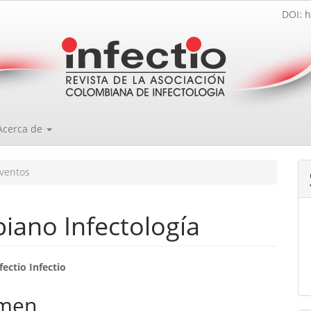
DOI: h
Acerca de
ventos
iano Infectología
enido
ectio Infectio
ipal
men