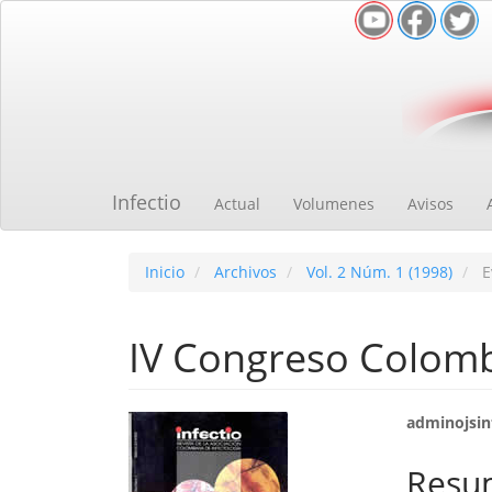
Navegación
principal
Contenido
principal
Barra
lateral
Infectio
Actual
Volumenes
Avisos
Inicio
Archivos
Vol. 2 Núm. 1 (1998)
E
IV Congreso Colomb
Barra
Cont
adminojsinf
lateral
princ
Resu