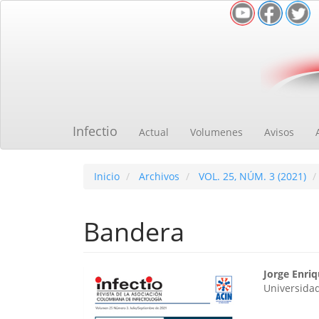
Navegación
principal
Contenido
principal
Barra
lateral
Infectio
Actual
Volumenes
Avisos
Inicio
Archivos
VOL. 25, NÚM. 3 (2021)
Bandera
Barra
Cont
Jorge Enri
Universida
lateral
princ