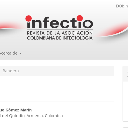
DOI: h
Acerca de
Bandera
enido
que Gómez Marín
d del Quindio, Armenia, Colombia
ipal