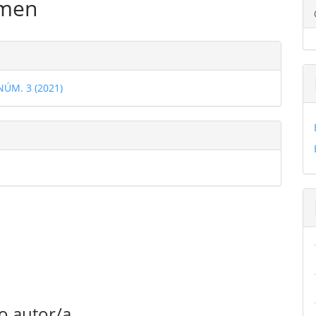
men
ulo
les
 NÚM. 3 (2021)
ulo
o autor/a