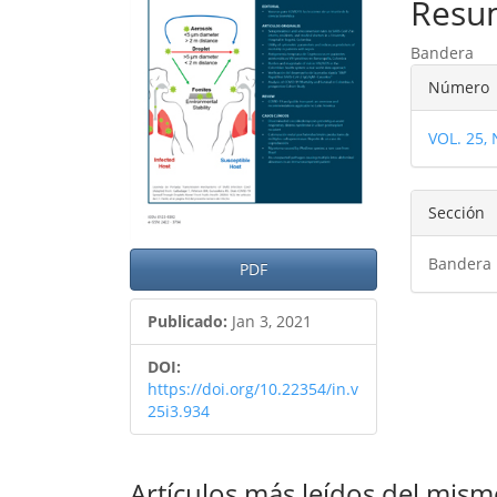
del
del
Resu
artículo
artíc
Bandera
Detal
Número
del
VOL. 25,
artíc
Sección
Bandera
PDF
Publicado:
Jan 3, 2021
DOI:
https://doi.org/10.22354/in.v
25i3.934
Artículos más leídos del mism