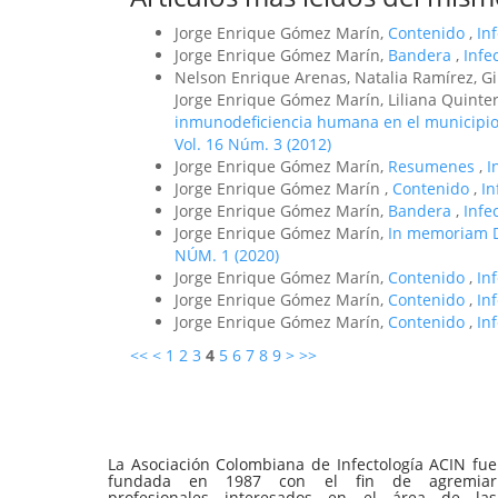
Jorge Enrique Gómez Marín,
Contenido
,
In
Jorge Enrique Gómez Marín,
Bandera
,
Infe
Nelson Enrique Arenas, Natalia Ramírez, Gi
Jorge Enrique Gómez Marín, Liliana Quinte
inmunodeficiencia humana en el municipio
Vol. 16 Núm. 3 (2012)
Jorge Enrique Gómez Marín,
Resumenes
,
I
Jorge Enrique Gómez Marín ,
Contenido
,
In
Jorge Enrique Gómez Marín,
Bandera
,
Infe
Jorge Enrique Gómez Marín,
In memoriam 
NÚM. 1 (2020)
Jorge Enrique Gómez Marín,
Contenido
,
In
Jorge Enrique Gómez Marín,
Contenido
,
In
Jorge Enrique Gómez Marín,
Contenido
,
In
<<
<
1
2
3
4
5
6
7
8
9
>
>>
La Asociación Colombiana de Infectología ACIN fue
fundada en 1987 con el fin de agremiar
profesionales interesados en el área de las