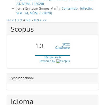
24, NÚM. 1 (2020)
Jorge Enrique Gómez Marín,
Contenido
,
Infectio:
VOL. 24, NÚM. 3 (2020)
<<
<
1
2
3
4
5
6
7
8
9
>
>>
Scopus
1.3
2022
CiteScore
28th percentile
Powered by
@acinnacional
Idioma