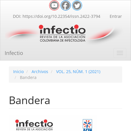
Navegación
principal
Contenido
DOI: https://doi.org/10.22354/issn.2422-3794
Entrar
principal
Barra
lateral
Infectio
Toggl
navig
Inicio
Archivos
VOL. 25, NÚM. 1 (2021)
Bandera
Bandera
Barra
lateral