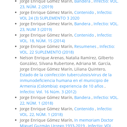
Jorge Enrique Gómez Marín,
Bandera
,
Infectio: VOL.
23, NÚM. 2 (2019)
Jorge Enrique Gómez Marín,
Contenido
,
Infectio:
VOL 24 (3) SUPLEMENTO 3 2020
Jorge Enrique Gómez Marín,
Bandera
,
Infectio: VOL.
23, NUM 3 (2019)
Jorge Enrique Gómez Marín,
Contenido
,
Infectio:
VOL. 18, NÚM. 1S (2014)
Jorge Enrique Gómez Marín,
Resumenes
,
Infectio:
VOL. 22 SUPLEMENTO (2018)
Nelson Enrique Arenas, Natalia Ramírez, Gilberto
González, Silvana Rubertone, Adriana M. García,
Jorge Enrique Gómez Marín, Liliana Quintero,
Estado de la coinfección tuberculosis/virus de la
inmunodeficiencia humana en el municipio de
Armenia (Colombia): experiencia de 10 años
,
Infectio: Vol. 16 Núm. 3 (2012)
Jorge Enrique Gómez Marín,
Bandera
,
Infectio: VOL.
22, NÚM. 1 (2018)
Jorge Enrique Gómez Marín,
Contenido
,
Infectio:
VOL. 22, NÚM. 1 (2018)
Jorge Enrique Gómez Marín,
In memoriam Doctor
Miguel Guzmán Urrego 1933-2019
,
Infectio: VOL.