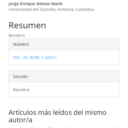
Contenido
Jorge Enrique Gómez Marín
Universidad del Quindio, Armenia, Colombia.
principal
del
Resumen
artículo
Bendera
Detalles
Número
del
VOL. 25, NÚM. 1 (2021)
artículo
Sección
Bandera
Artículos más leídos del mismo
autor/a