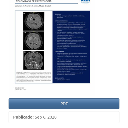
del
artículo
PDF
Publicado:
Sep 6, 2020