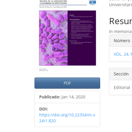
lateral
princ
Universitar
del
del
Resu
artículo
artíc
In memoria
Detal
Número
del
VOL. 24,
artíc
Sección
PDF
Editorial
Publicado:
Jan 14, 2020
DOI:
https://doi.org/10.22354/in.v
24i1.820