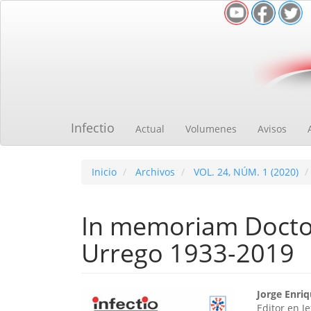
Navegación
principal
Contenido
principal
Barra
lateral
Infectio
Actual
Volumenes
Avisos
Inicio
Archivos
VOL. 24, NÚM. 1 (2020)
In memoriam Docto
Urrego 1933-2019
Barra
Cont
Jorge Enri
Editor en Je