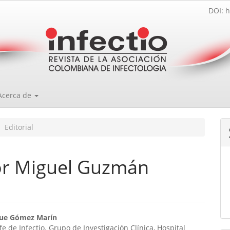
DOI: h
Acerca de
Editorial
r Miguel Guzmán
enido
que Gómez Marín
fe de Infectio. Grupo de Investigación Clínica, Hospital