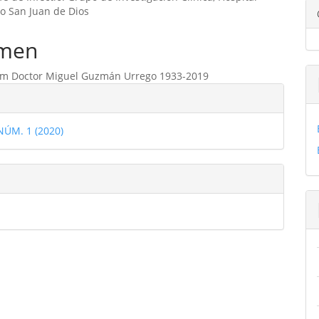
ipal
io San Juan de Dios
men
ulo
m Doctor Miguel Guzmán Urrego 1933-2019
les
 NÚM. 1 (2020)
ulo