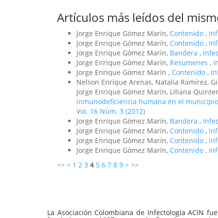
Artículos más leídos del mism
Jorge Enrique Gómez Marín,
Contenido
,
In
Jorge Enrique Gómez Marín,
Contenido
,
In
Jorge Enrique Gómez Marín,
Bandera
,
Infe
Jorge Enrique Gómez Marín,
Resumenes
,
I
Jorge Enrique Gómez Marín ,
Contenido
,
In
Nelson Enrique Arenas, Natalia Ramírez, Gi
Jorge Enrique Gómez Marín, Liliana Quinte
inmunodeficiencia humana en el municipio
Vol. 16 Núm. 3 (2012)
Jorge Enrique Gómez Marín,
Bandera
,
Infe
Jorge Enrique Gómez Marín,
Contenido
,
In
Jorge Enrique Gómez Marín,
Contenido
,
In
Jorge Enrique Gómez Marín,
Contenido
,
In
<<
<
1
2
3
4
5
6
7
8
9
>
>>
La Asociación Colombiana de Infectología ACIN fue