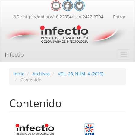
Navegación
principal
Contenido
DOI: https://doi.org/10.22354/issn.2422-3794
Entrar
principal
Barra
lateral
Infectio
Toggl
navig
Inicio
Archivos
VOL. 23, NÚM. 4 (2019)
Contenido
Contenido
Barra
lateral