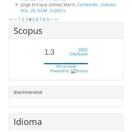
Jorge Enrique Gómez Marín,
Contenido
,
Infectio:
VOL. 25, NÚM. 3 (2021)
<<
<
1
2
3
4
5
6
7
8
9
>
>>
Scopus
1.3
2022
CiteScore
28th percentile
Powered by
@acinnacional
Idioma