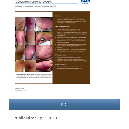
del
artículo
PDF
Publicado:
Sep 9, 2019