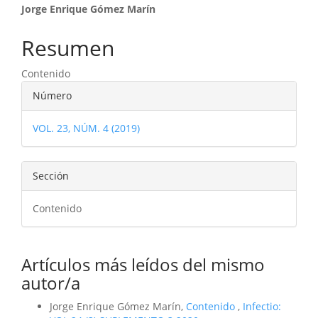
Contenido
Jorge Enrique Gómez Marín
principal
Resumen
del
Contenido
artículo
Detalles
Número
del
VOL. 23, NÚM. 4 (2019)
artículo
Sección
Contenido
Artículos más leídos del mismo
autor/a
Jorge Enrique Gómez Marín,
Contenido
,
Infectio: