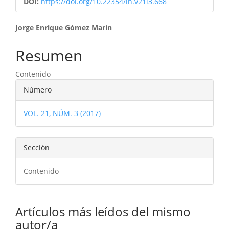
DOI:
https://doi.org/10.22354/in.v21i3.668
Contenido
Jorge Enrique Gómez Marín
principal
Resumen
del
Contenido
artículo
Detalles
Número
del
VOL. 21, NÚM. 3 (2017)
artículo
Sección
Contenido
Artículos más leídos del mismo
autor/a