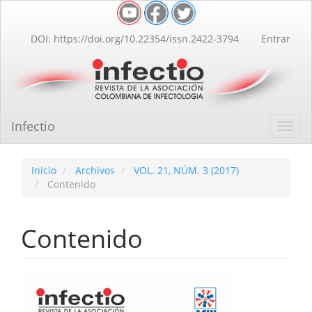
Navegación
principal
Contenido
DOI: https://doi.org/10.22354/issn.2422-3794
Entrar
principal
Barra
lateral
Infectio
Toggl
navig
Inicio
Archivos
VOL. 21, NÚM. 3 (2017)
Contenido
Contenido
Barra
lateral