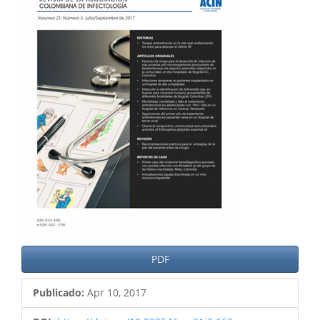
del
artículo
PDF
Publicado:
Apr 10, 2017