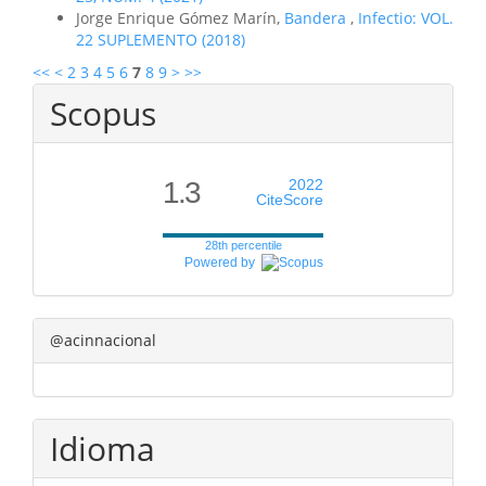
Jorge Enrique Gómez Marín,
Bandera
,
Infectio: VOL.
22 SUPLEMENTO (2018)
<<
<
2
3
4
5
6
7
8
9
>
>>
Scopus
1.3
2022
CiteScore
28th percentile
Powered by
@acinnacional
Idioma