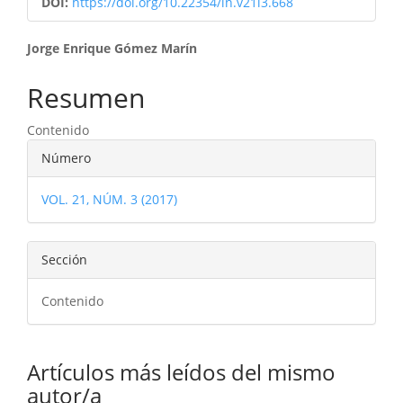
DOI:
https://doi.org/10.22354/in.v21i3.668
Contenido
Jorge Enrique Gómez Marín
principal
Resumen
del
Contenido
artículo
Detalles
Número
del
VOL. 21, NÚM. 3 (2017)
artículo
Sección
Contenido
Artículos más leídos del mismo
autor/a