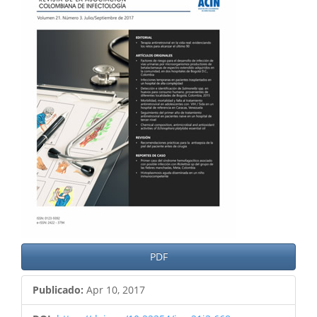
del
artículo
PDF
Publicado:
Apr 10, 2017