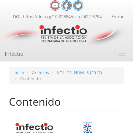
Navegación
principal
Contenido
DOI: https://doi.org/10.22354/issn.2422-3794
Entrar
principal
Barra
lateral
Infectio
Toggl
navig
Inicio
Archivos
VOL. 21, NÚM. 3 (2017)
Contenido
Contenido
Barra
lateral