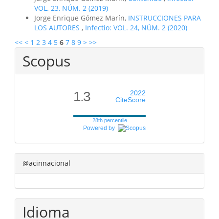
VOL. 23, NÚM. 2 (2019)
Jorge Enrique Gómez Marín,
INSTRUCCIONES PARA
LOS AUTORES
,
Infectio: VOL. 24, NÚM. 2 (2020)
<<
<
1
2
3
4
5
6
7
8
9
>
>>
Scopus
1.3
2022
CiteScore
28th percentile
Powered by
@acinnacional
Idioma