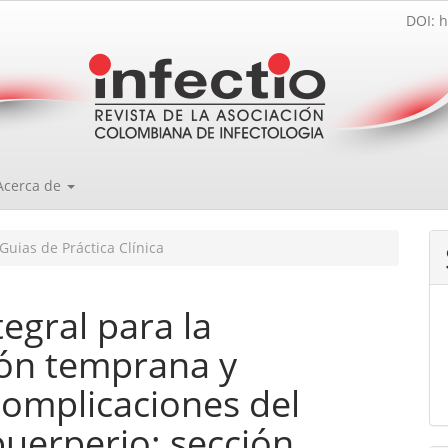
DOI: h
Acerca de
Guias de Práctica Clínica
egral para la
ión temprana y
complicaciones del
uerperio: sección