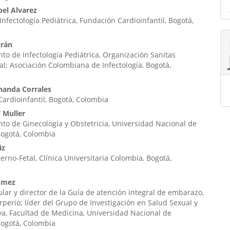
bel Alvarez
 Infectología Pediátrica, Fundación Cardioinfantil, Bogotá,
trán
o de Infectología Pediátrica, Organización Sanitas
al; Asociación Colombiana de Infectología, Bogotá,
nanda Corrales
ardioinfantil, Bogotá, Colombia
 Muller
o de Ginecología y Obstetricia, Universidad Nacional de
Bogotá, Colombia
iz
rno-Fetal, Clínica Universitaria Colombia, Bogotá,
ómez
tular y director de la Guía de atención integral de embarazo,
rperio; líder del Grupo de Investigación en Salud Sexual y
a, Facultad de Medicina, Universidad Nacional de
Bogotá, Colombia