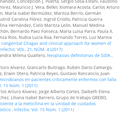
ández, Concepción J. Puerta, Sergio Sosa-Estani, Faustino
mirez, Mauricio J. Vera, Belkis Xiomara Acosta, Carlos Arturo
rán, María Isabel Bermúdez, Maritza Berrío, Germán
rid Carolina Flórez, Ingrid Criollo, Patricia Guerra
olina Hernández, Cielo Maritza León, Manuel Medina
ón, Bernardo Paez Fonseca, María Luisa Parra, Paula X.
anza Ríos, Nubia Lucía Roa, Fernando Torres, Luz Marina
 congenital Chagas and clinical approach for women of
Infectio: VOL. 21, NÚM. 4 (2017)
 Sandra Milena Gualtero,
Neoplasias definitorias de SIDA
,
Arturo Alvarez, Giancarlo Buitrago, Rubén Dario Camargo,
 Erwin Otero, Patricia Reyes, Gustavo Roncancio, Juan
icrobianos en pacientes críticamente enfermos con falla
ol. 15 Núm. 1 (2011)
rlos Arturo Alvarez, Jorge Alberto Cortes, Daibeth Elena
chez, Liliana Isabel Barrero, Grupo de trabajo GREBO,
stente a la meticilina en la unidad de cuidados
óstico
,
Infectio: Vol. 15 Núm. 1 (2011)