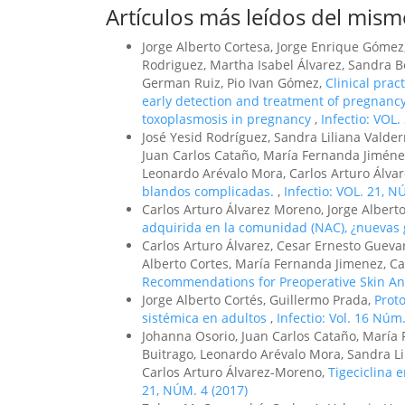
Artículos más leídos del mism
Jorge Alberto Cortesa, Jorge Enrique Gómez,
Rodriguez, Martha Isabel Álvarez, Sandra Be
German Ruiz, Pio Ivan Gómez,
Clinical prac
early detection and treatment of pregnancy
toxoplasmosis in pregnancy
,
Infectio: VOL.
José Yesid Rodríguez, Sandra Liliana Valde
Juan Carlos Cataño, María Fernanda Jiménez
Leonardo Arévalo Mora, Carlos Arturo Álva
blandos complicadas.
,
Infectio: VOL. 21, N
Carlos Arturo Álvarez Moreno, Jorge Alberto
adquirida en la comunidad (NAC), ¿nuevas
Carlos Arturo Álvarez, Cesar Ernesto Guevar
Alberto Cortes, María Fernanda Jimenez, Ca
Recommendations for Preoperative Skin An
Jorge Alberto Cortés, Guillermo Prada,
Prot
sistémica en adultos
,
Infectio: Vol. 16 Núm
Johanna Osorio, Juan Carlos Cataño, María 
Buitrago, Leonardo Arévalo Mora, Sandra Li
Carlos Arturo Álvarez-Moreno,
Tigeciclina 
21, NÚM. 4 (2017)