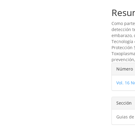
Resu
Como parte 
detección t
embarazo, d
Tecnología 
Protección 
Toxoplasma
prevención,
Detal
Número
del
Vol. 16 N
artíc
Sección
Guias de 