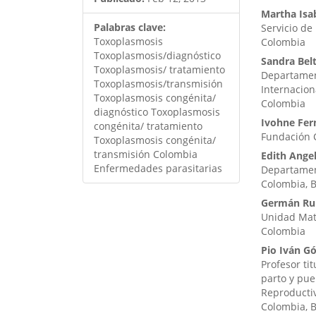
Martha Isa
Palabras clave:
Servicio de
Toxoplasmosis
Colombia
Toxoplasmosis/diagnóstico
Sandra Bel
Toxoplasmosis/ tratamiento
Departament
Toxoplasmosis/transmisión
Internacion
Toxoplasmosis congénita/
Colombia
diagnóstico Toxoplasmosis
Ivohne Fer
congénita/ tratamiento
Fundación C
Toxoplasmosis congénita/
transmisión Colombia
Edith Angel
Enfermedades parasitarias
Departament
Colombia, 
Germán Ru
Unidad Mate
Colombia
Pio Iván G
Profesor ti
parto y pue
Reproductiv
Colombia, 