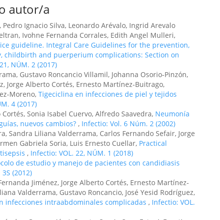
o autor/a
 Pedro Ignacio Silva, Leonardo Arévalo, Ingrid Arevalo
ltran, Ivohne Fernanda Corrales, Edith Angel Mulleri,
tice guideline. Integral Care Guidelines for the prevention,
, childbirth and puerperium complications: Section on
 21, NÚM. 2 (2017)
rrama, Gustavo Roncancio Villamil, Johanna Osorio-Pinzón,
, Jorge Alberto Cortés, Ernesto Martínez-Buitrago,
rez-Moreno,
Tigeciclina en infecciones de piel y tejidos
ÚM. 4 (2017)
 Cortés, Sonia Isabel Cuervo, Alfredo Saavedra,
Neumonía
 guías, nuevos cambios?
,
Infectio: Vol. 6 Núm. 2 (2002)
a, Sandra Liliana Valderrama, Carlos Fernando Sefair, Jorge
rmen Gabriela Soria, Luis Ernesto Cuellar,
Practical
tisepsis
,
Infectio: VOL. 22, NÚM. 1 (2018)
ocolo de estudio y manejo de pacientes con candidiasis
. 3S (2012)
Fernanda Jiménez, Jorge Alberto Cortés, Ernesto Martínez-
liana Valderrama, Gustavo Roncancio, José Yesid Rodríguez,
en infecciones intraabdominales complicadas
,
Infectio: VOL.