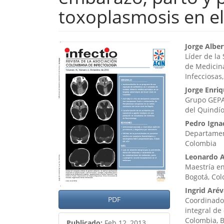
toxoplasmosis en e
Barra
Cont
Jorge Alber
Líder de l
lateral
princ
de Medicin
Infecciosas
del
del
Jorge Enri
artículo
artíc
Grupo GEPA
del Quindío
Pedro Ignac
Departamen
Colombia
Leonardo A
Maestría en
Bogotá, Co
Ingrid Aré
PDF
Coordinador
integral de
Colombia, 
Publicado:
Feb 12, 2013