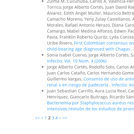
Zulma M. Cucunubá, Carlos A. Valencia-Hern
Torrico, Jorge Alberto Cortés, Juan David Ra
Álvarez, Edith Ángel Muller, Mauricio Belt
Camacho Moreno, Yeny Zulay Castellanos, Ast
Morales, Rafael Antonio Herazo, Diana Car
Camargo, Mabel Medina Alfonso, Edwin Pach
Pavia, Franklin Roberto Quiróz, Lyda Const
Uribe Rivero,
First Colombian consensus on
child-bearing age diagnosed with Chagas
,
Sonia Isabel Cuervo, Jorge Alberto Cortès,
Infectio: Vol. 10 Núm. 4 (2006)
Jorge Alberto Cortés, Rodolfo Soto, Carlos 
Juan Carlos Cataño, Carlos Hernando Gomez,
Guillermo Vargas,
Consenso de uso de antim
renal o en riesgo de padecerla
,
Infectio: V
Juan Sebastian Carrillo, Aura Lucia Real, Ca
Henríquez, Giancarlo Buitrago, Ricardo Sán
Bacteriemia por Staphylococcus aureus resi
intensivos:revisión de los estudios de pron
<<
<
1
2
3
4
>
>>