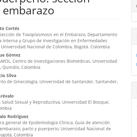
l embarazo
enido
to Cortés
a Sección de Toxoplasmosis en el Embarazo, Departamento
ipal
a Interna y Grupo de Investigación en Enfermedades
, Universidad Nacional de Colombia, Bogotá. Colombia
que Gómez
ulo
MOL, Centro de Investigaciones Biomédicas, Universidad
, Quindío, Colombia
io Silva
to de Ginecología, Universidad de Santander, Santander,
révalo
 Salud Sexual y Reproductiva, Universidad El Bosque,
lombia
valo Rodríguez
a general de Epidemiología Clínica, Guía de atención
 embarazo, parto y puerperio, Universidad Nacional de
Bogotá, Colombia