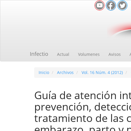
Navegación
principal
Contenido
principal
Barra
lateral
Infectio
Actual
Volumenes
Avisos
Inicio
Archivos
Vol. 16 Núm. 4 (2012)
Guía de atención int
prevención, detecc
tratamiento de las 
embarazo, parto y p