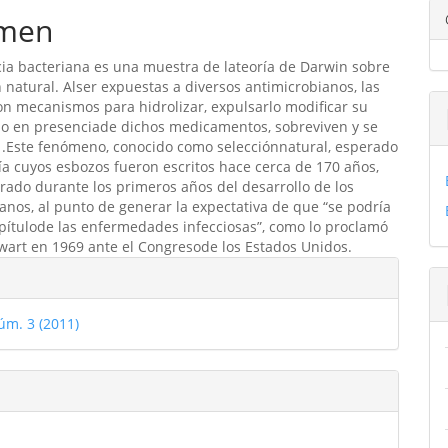
ipal
men
cia bacteriana es una muestra de lateoría de Darwin sobre
ulo
n natural. Alser expuestas a diversos antimicrobianos, las
on mecanismos para hidrolizar, expulsarlo modificar su
o en presenciade dichos medicamentos, sobreviven y se
 .Este fenómeno, conocido como selecciónnatural, esperado
ría cuyos esbozos fueron escritos hace cerca de 170 años,
rado durante los primeros años del desarrollo de los
anos, al punto de generar la expectativa de que “se podría
apítulode las enfermedades infecciosas”, como lo proclamó
wart en 1969 ante el Congresode los Estados Unidos.
les
úm. 3 (2011)
ulo