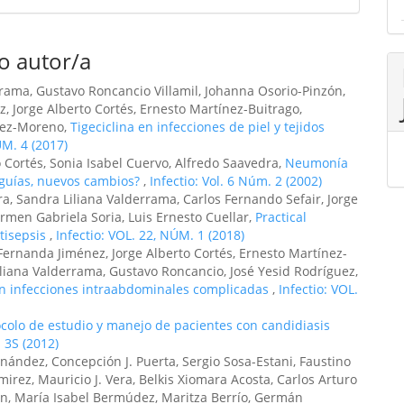
o autor/a
rrama, Gustavo Roncancio Villamil, Johanna Osorio-Pinzón,
, Jorge Alberto Cortés, Ernesto Martínez-Buitrago,
rez-Moreno,
Tigeciclina en infecciones de piel y tejidos
ÚM. 4 (2017)
 Cortés, Sonia Isabel Cuervo, Alfredo Saavedra,
Neumonía
 guías, nuevos cambios?
,
Infectio: Vol. 6 Núm. 2 (2002)
a, Sandra Liliana Valderrama, Carlos Fernando Sefair, Jorge
rmen Gabriela Soria, Luis Ernesto Cuellar,
Practical
tisepsis
,
Infectio: VOL. 22, NÚM. 1 (2018)
Fernanda Jiménez, Jorge Alberto Cortés, Ernesto Martínez-
liana Valderrama, Gustavo Roncancio, José Yesid Rodríguez,
en infecciones intraabdominales complicadas
,
Infectio: VOL.
ocolo de estudio y manejo de pacientes con candidiasis
. 3S (2012)
ández, Concepción J. Puerta, Sergio Sosa-Estani, Faustino
mirez, Mauricio J. Vera, Belkis Xiomara Acosta, Carlos Arturo
rán, María Isabel Bermúdez, Maritza Berrío, Germán