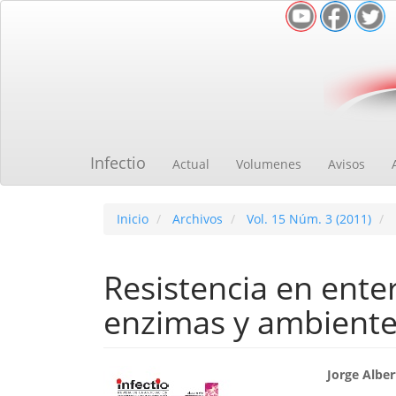
Navegación
principal
Contenido
principal
Barra
lateral
Infectio
Actual
Volumenes
Avisos
Inicio
Archivos
Vol. 15 Núm. 3 (2011)
Resistencia en ente
enzimas y ambient
Barra
Cont
Jorge Alber