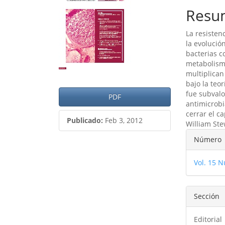
lateral
princ
Resu
del
del
La resisten
artículo
artíc
la evolució
bacterias c
metabolism
multiplican
bajo la teo
fue subvalo
PDF
antimicrobi
cerrar el c
Publicado:
Feb 3, 2012
William Ste
Detal
Número
del
Vol. 15 N
artíc
Sección
Editorial