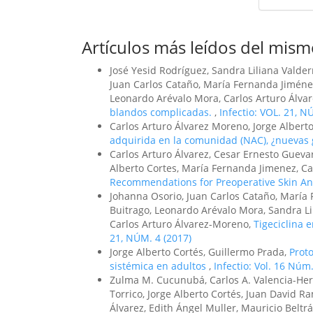
Artículos más leídos del mism
José Yesid Rodríguez, Sandra Liliana Valde
Juan Carlos Cataño, María Fernanda Jiménez
Leonardo Arévalo Mora, Carlos Arturo Álva
blandos complicadas.
,
Infectio: VOL. 21, N
Carlos Arturo Álvarez Moreno, Jorge Alberto
adquirida en la comunidad (NAC), ¿nuevas
Carlos Arturo Álvarez, Cesar Ernesto Guevar
Alberto Cortes, María Fernanda Jimenez, Ca
Recommendations for Preoperative Skin An
Johanna Osorio, Juan Carlos Cataño, María 
Buitrago, Leonardo Arévalo Mora, Sandra Li
Carlos Arturo Álvarez-Moreno,
Tigeciclina 
21, NÚM. 4 (2017)
Jorge Alberto Cortés, Guillermo Prada,
Prot
sistémica en adultos
,
Infectio: Vol. 16 Núm
Zulma M. Cucunubá, Carlos A. Valencia-Hern
Torrico, Jorge Alberto Cortés, Juan David Ra
Álvarez, Edith Ángel Muller, Mauricio Belt