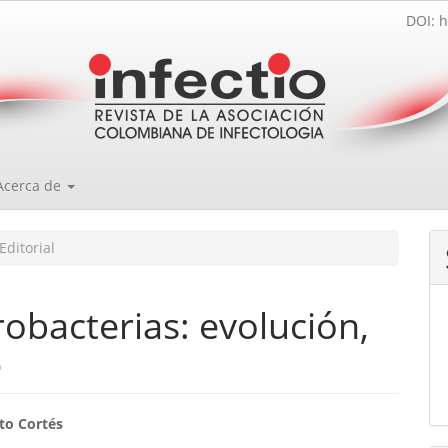
DOI: h
Acerca de
Editorial
robacterias: evolución,
e
enido
to Cortés