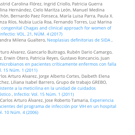
rid Carolina Flórez, Ingrid Criollo, Patricia Guerra
olina Hernández, Cielo Maritza León, Manuel Medina
ón, Bernardo Paez Fonseca, María Luisa Parra, Paula X.
anza Ríos, Nubia Lucía Roa, Fernando Torres, Luz Marina
 congenital Chagas and clinical approach for women of
Infectio: VOL. 21, NÚM. 4 (2017)
 Sandra Milena Gualtero,
Neoplasias definitorias de SIDA
,
Arturo Alvarez, Giancarlo Buitrago, Rubén Dario Camargo,
 Erwin Otero, Patricia Reyes, Gustavo Roncancio, Juan
icrobianos en pacientes críticamente enfermos con falla
ol. 15 Núm. 1 (2011)
rlos Arturo Alvarez, Jorge Alberto Cortes, Daibeth Elena
chez, Liliana Isabel Barrero, Grupo de trabajo GREBO,
stente a la meticilina en la unidad de cuidados
óstico
,
Infectio: Vol. 15 Núm. 1 (2011)
, Carlos Arturo Álvarez, Jose Roberto Tamaria,
Experiencia
pacientes del programa de infección por VIH en un hospital
ol. 10 Núm. 4 (2006)