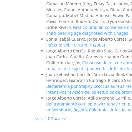
Camacho Moreno, Yeny Zulay Castellanos, Ast
Morales, Rafael Antonio Herazo, Diana Car
Camargo, Mabel Medina Alfonso, Edwin Pach
Pavia, Franklin Roberto Quiróz, Lyda Const
Uribe Rivero,
First Colombian consensus on
child-bearing age diagnosed with Chagas
,
Sonia Isabel Cuervo, Jorge Alberto Cortès,
Infectio: Vol. 10 Núm. 4 (2006)
Jorge Alberto Cortés, Rodolfo Soto, Carlos 
Juan Carlos Cataño, Carlos Hernando Gomez,
Guillermo Vargas,
Consenso de uso de antim
renal o en riesgo de padecerla
,
Infectio: V
Juan Sebastian Carrillo, Aura Lucia Real, Ca
Henríquez, Giancarlo Buitrago, Ricardo Sán
Bacteriemia por Staphylococcus aureus resi
intensivos:revisión de los estudios de pron
Jorge Alberto Cortés, Atilio Moreno Carrillo
del tratamiento con lopinavirritonavir en 
universitario, Bogotá, Colombia
,
Infectio: V
<<
<
1
2
3
4
>
>>