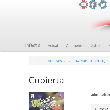
Navegación
principal
Contenido
principal
Barra
lateral
Infectio
Actual
Volumenes
Avisos
Inicio
Archivos
Vol. 14 Núm. 1S (2010)
Cubierta
Barra
Cont
adminojsinf
lateral
princ
Detal
Número