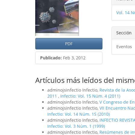
del
del
del
artículo
artíc
Vol. 14 N
artíc
Sección
PDF
Eventos
Publicado:
Feb 3, 2012
Artículos más leídos del mism
adminojsinfectio Infectio,
Revista de la Aso
2011
,
Infectio: Vol. 15 Núm. 4 (2011)
adminojsinfectio Infectio,
V Congreso de En
adminojsinfectio Infectio,
VII Encuentro Na
Infectio: Vol. 14 Núm. 1S (2010)
adminojsinfectio Infectio,
INFECTIO REVIS
Infectio: Vol. 3 Núm. 1 (1999)
adminojsinfectio Infectio,
Resúmenes de inv