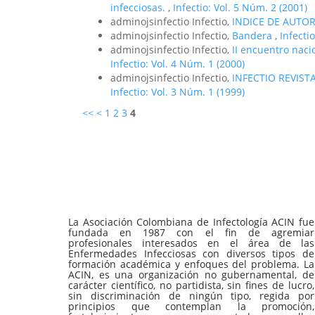
infecciosas.
,
Infectio: Vol. 5 Núm. 2 (2001)
adminojsinfectio Infectio,
INDICE DE AUTO
adminojsinfectio Infectio,
Bandera
,
Infecti
adminojsinfectio Infectio,
II encuentro nac
Infectio: Vol. 4 Núm. 1 (2000)
adminojsinfectio Infectio,
INFECTIO REVIS
Infectio: Vol. 3 Núm. 1 (1999)
<<
<
1
2
3
4
La Asociación Colombiana de Infectología ACIN fue
fundada en 1987 con el fin de agremiar
profesionales interesados en el área de las
Enfermedades Infecciosas con diversos tipos de
formación académica y enfoques del problema. La
ACIN, es una organización no gubernamental, de
carácter científico, no partidista, sin fines de lucro,
sin discriminación de ningún tipo, regida por
principios que contemplan la promoción,