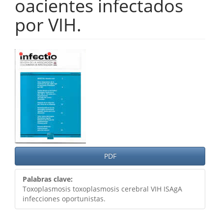
oacientes infectados
por VIH.
Barra
lateral
del
artículo
PDF
Palabras clave:
Toxoplasmosis toxoplasmosis cerebral VIH ISAgA
infecciones oportunistas.