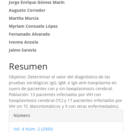
Contenido
Jorge Enrique Gómez Marín
Augusto Corredor
principal
Martha Murcia
del
Myriam Consuelo López
artículo
Fernanado Alvarado
Ivonne Anzola
Jaime Saravia
Resumen
Objetivo: Determinar el valor del diagnóstico de las
pruebas serológicas IgG, IgM, e IgA anti-toxoplasma en
suero de pacientes con y sin toxoplasmosis cerebral.
Población: 13 pacientes infectados por VIH con
toxoplasmosis cerebral (TC) y 17 pacientes infectados por
VIH sin TC (8aisntomáticos y 9 con otras enfermedades).
Detalles
Número
del
Vol. 4 Núm. 2 (2000)