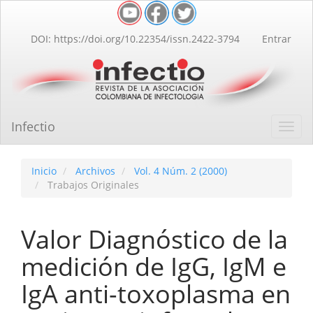
Navegación
principal
Contenido
DOI: https://doi.org/10.22354/issn.2422-3794
Entrar
principal
Barra
lateral
Infectio
Toggl
navig
Inicio
Archivos
Vol. 4 Núm. 2 (2000)
Trabajos Originales
Valor Diagnóstico de la
medición de IgG, IgM e
IgA anti-toxoplasma en