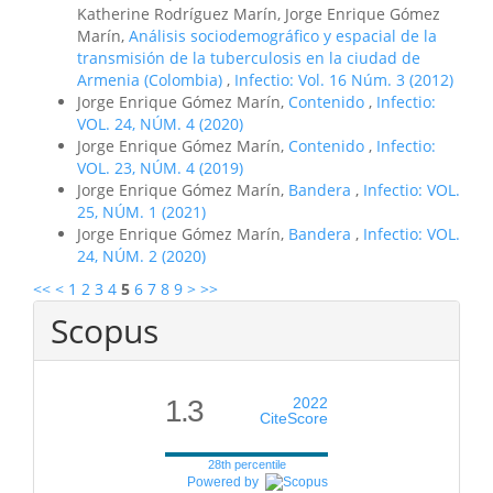
Katherine Rodríguez Marín, Jorge Enrique Gómez
Marín,
Análisis sociodemográfico y espacial de la
transmisión de la tuberculosis en la ciudad de
Armenia (Colombia)
,
Infectio: Vol. 16 Núm. 3 (2012)
Jorge Enrique Gómez Marín,
Contenido
,
Infectio:
VOL. 24, NÚM. 4 (2020)
Jorge Enrique Gómez Marín,
Contenido
,
Infectio:
VOL. 23, NÚM. 4 (2019)
Jorge Enrique Gómez Marín,
Bandera
,
Infectio: VOL.
25, NÚM. 1 (2021)
Jorge Enrique Gómez Marín,
Bandera
,
Infectio: VOL.
24, NÚM. 2 (2020)
<<
<
1
2
3
4
5
6
7
8
9
>
>>
Scopus
1.3
2022
CiteScore
28th percentile
Powered by