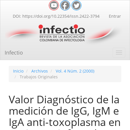
Navegación
principal
Contenido
DOI: https://doi.org/10.22354/issn.2422-3794
Entrar
principal
Barra
lateral
Infectio
Toggl
navig
Inicio
Archivos
Vol. 4 Núm. 2 (2000)
Trabajos Originales
Valor Diagnóstico de la
medición de IgG, IgM e
IgA anti-toxoplasma en