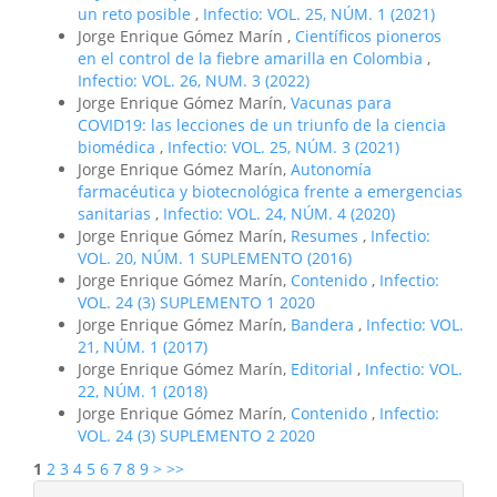
un reto posible
,
Infectio: VOL. 25, NÚM. 1 (2021)
Jorge Enrique Gómez Marín ,
Científicos pioneros
en el control de la fiebre amarilla en Colombia
,
Infectio: VOL. 26, NUM. 3 (2022)
Jorge Enrique Gómez Marín,
Vacunas para
COVID19: las lecciones de un triunfo de la ciencia
biomédica
,
Infectio: VOL. 25, NÚM. 3 (2021)
Jorge Enrique Gómez Marín,
Autonomía
farmacéutica y biotecnológica frente a emergencias
sanitarias
,
Infectio: VOL. 24, NÚM. 4 (2020)
Jorge Enrique Gómez Marín,
Resumes
,
Infectio:
VOL. 20, NÚM. 1 SUPLEMENTO (2016)
Jorge Enrique Gómez Marín,
Contenido
,
Infectio:
VOL. 24 (3) SUPLEMENTO 1 2020
Jorge Enrique Gómez Marín,
Bandera
,
Infectio: VOL.
21, NÚM. 1 (2017)
Jorge Enrique Gómez Marín,
Editorial
,
Infectio: VOL.
22, NÚM. 1 (2018)
Jorge Enrique Gómez Marín,
Contenido
,
Infectio:
VOL. 24 (3) SUPLEMENTO 2 2020
1
2
3
4
5
6
7
8
9
>
>>