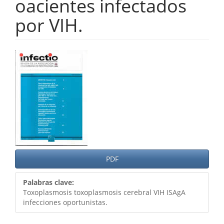
oacientes infectados
por VIH.
Barra
lateral
del
artículo
PDF
Palabras clave:
Toxoplasmosis toxoplasmosis cerebral VIH ISAgA
infecciones oportunistas.