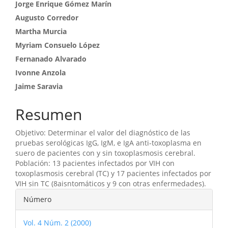
Contenido
Jorge Enrique Gómez Marín
Augusto Corredor
principal
Martha Murcia
del
Myriam Consuelo López
artículo
Fernanado Alvarado
Ivonne Anzola
Jaime Saravia
Resumen
Objetivo: Determinar el valor del diagnóstico de las
pruebas serológicas IgG, IgM, e IgA anti-toxoplasma en
suero de pacientes con y sin toxoplasmosis cerebral.
Población: 13 pacientes infectados por VIH con
toxoplasmosis cerebral (TC) y 17 pacientes infectados por
VIH sin TC (8aisntomáticos y 9 con otras enfermedades).
Detalles
Número
del
Vol. 4 Núm. 2 (2000)