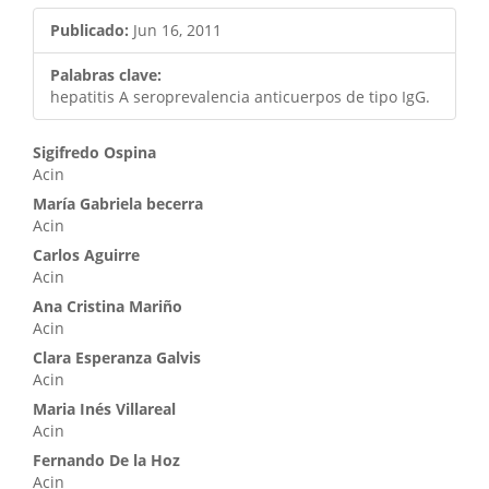
Publicado:
Jun 16, 2011
Palabras clave:
hepatitis A seroprevalencia anticuerpos de tipo IgG.
Contenido
Sigifredo Ospina
Acin
principal
María Gabriela becerra
del
Acin
artículo
Carlos Aguirre
Acin
Ana Cristina Mariño
Acin
Clara Esperanza Galvis
Acin
Maria Inés Villareal
Acin
Fernando De la Hoz
Acin