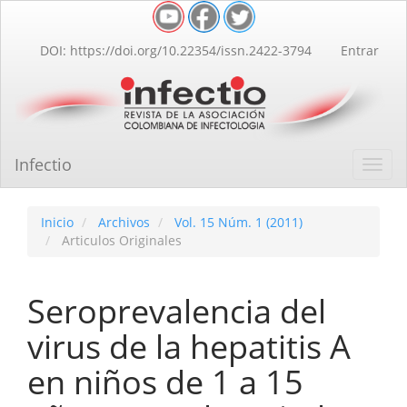
Navegación
principal
Contenido
DOI: https://doi.org/10.22354/issn.2422-3794
Entrar
principal
Barra
lateral
Infectio
Toggl
navig
Inicio
Archivos
Vol. 15 Núm. 1 (2011)
Articulos Originales
Seroprevalencia del
virus de la hepatitis A
en niños de 1 a 15