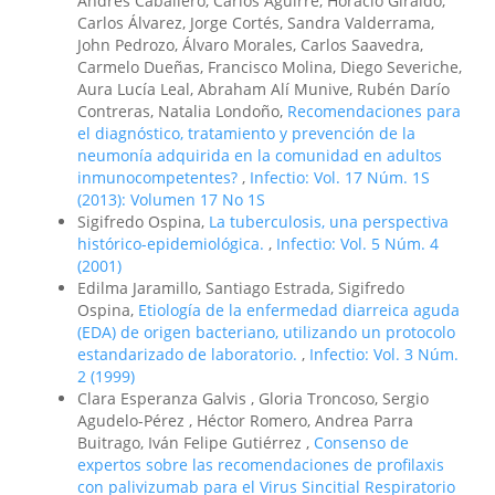
Andrés Caballero, Carlos Aguirre, Horacio Giraldo,
Carlos Álvarez, Jorge Cortés, Sandra Valderrama,
John Pedrozo, Álvaro Morales, Carlos Saavedra,
Carmelo Dueñas, Francisco Molina, Diego Severiche,
Aura Lucía Leal, Abraham Alí Munive, Rubén Darío
Contreras, Natalia Londoño,
Recomendaciones para
el diagnóstico, tratamiento y prevención de la
neumonía adquirida en la comunidad en adultos
inmunocompetentes?
,
Infectio: Vol. 17 Núm. 1S
(2013): Volumen 17 No 1S
Sigifredo Ospina,
La tuberculosis, una perspectiva
histórico-epidemiológica.
,
Infectio: Vol. 5 Núm. 4
(2001)
Edilma Jaramillo, Santiago Estrada, Sigifredo
Ospina,
Etiología de la enfermedad diarreica aguda
(EDA) de origen bacteriano, utilizando un protocolo
estandarizado de laboratorio.
,
Infectio: Vol. 3 Núm.
2 (1999)
Clara Esperanza Galvis , Gloria Troncoso, Sergio
Agudelo-Pérez , Héctor Romero, Andrea Parra
Buitrago, Iván Felipe Gutiérrez ,
Consenso de
expertos sobre las recomendaciones de profilaxis
con palivizumab para el Virus Sincitial Respiratorio