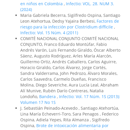
en niños en Colombia
,
Infectio: VOL. 28. NUM 3.
(2024)
Maria Gabriela Becerra, Sigilfredo Ospina, Santiago
Leon Atehortua, Dedsy Yajaira Berbesi,
Factores de
riesgo para la infección por Clostridium difficile
,
Infectio: Vol. 15 Núm. 4 (2011)
COMITÉ NACIONAL CONJUNTO COMITÉ NACIONAL
CONJUNTO, Franco Eduardo Montúfar, Fabio
Andrés Varón, Luis Fernando Giraldo, Óscar Alberto
Sáenz, Augusto Rodríguez, Arles María Alarcón,
Guillermo Ortiz, Andrés Caballero, Carlos Aguirre,
Horacio Giraldo, Carlos Álvarez, Jorge Cortés,
Sandra Valderrama, John Pedrozo, Álvaro Morales,
Carlos Saavedra, Carmelo Dueñas, Francisco
Molina, Diego Severiche, Aura Lucía Leal, Abraham
Alí Munive, Rubén Darío Contreras, Natalia
Londoño,
Bandera
,
Infectio: Vol. 17 Núm. 1S (2013):
Volumen 17 No 1S
J. Sebastián Peinado-Acevedo , Santiago Atehortúa,
Lina María Echeverri-Toro, Sara Penagos , Federico
Ospina, Adiela Yepes, Rita Almanza , Sigifredo
Ospina,
Brote de intoxicación alimentaria por