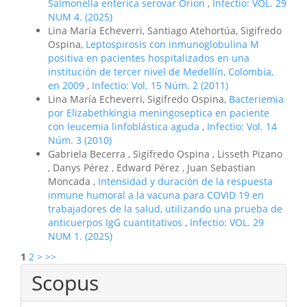
Salmonella enterica serovar Orion
,
Infectio: VOL. 29
NUM 4. (2025)
Lina María Echeverri, Santiago Atehortúa, Sigifredo
Ospina,
Leptospirosis con inmunoglobulina M
positiva en pacientes hospitalizados en una
institución de tercer nivel de Medellín, Colombia,
en 2009
,
Infectio: Vol. 15 Núm. 2 (2011)
Lina María Echeverri, Sigifredo Ospina,
Bacteriemia
por Elizabethkingia meningoseptica en paciente
con leucemia linfoblástica aguda
,
Infectio: Vol. 14
Núm. 3 (2010)
Gabriela Becerra , Sigifredo Ospina , Lisseth Pizano
, Danys Pérez , Edward Pérez , Juan Sebastian
Moncada ,
Intensidad y duración de la respuesta
inmune humoral a la vacuna para COVID 19 en
trabajadores de la salud, utilizando una prueba de
anticuerpos IgG cuantitativos
,
Infectio: VOL. 29
NUM 1. (2025)
1
2
>
>>
Scopus