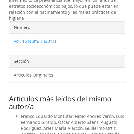
intermedio. La prevalencia fue mayor en los niños de
estratos socioeconómicos bajos, lo que puede estar en
relación con el hacinamiento y las malas prácticas de
higiene
Detalles
Número
del
Vol. 15 Núm. 1 (2011)
artículo
Sección
Articulos Originales
Artículos más leídos del mismo
autor/a
Franco Eduardo Montúfar, Fabio Andrés Varón, Luis
Fernando Giraldo, Óscar Alberto Sáenz, Augusto
Rodríguez, Arles María Alarcón, Guillermo Ortiz,