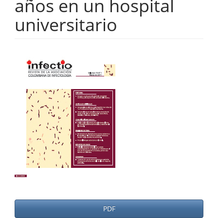
años en un hospital
universitario
Barra
lateral
del
artículo
PDF