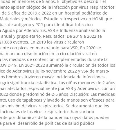
idad en menores de 5 años. El objetivo es describir el
nto epidemiológico de la infección por virus respiratorios
de 5 años de 2019 a 2022 en un hospital pediátrico de
 Materiales y métodos: Estudio retrospectivo en HOMI que
ebas de antígeno y PCR para identificar Infección
a Aguda por Adenovirus, VSR e Influenza analizando la
 anual y grupo etario. Resultados: De 2019 a 2022 se
21.688 eventos. En 2019 los virus circularon
ente con picos en marzo-junio para VSR. En 2020 se
na marcada disminución en la circulación viral en
 a las medidas de contención implementadas durante la
OVID-19. En 2021-2022 aumentó la circulación de todos los
pico de Adenovirus julio-noviembre 2022 y VSR de marzo-
 Los hombres tuvieron mayor incidencia de infecciones,
logró significancia estadística. Los niños menores de 2 años
más afectados, especialmente por VSR y Adenovirus, con un
2022 donde predominó de 2-5 años Discusión: Las medidas
nto, uso de tapabocas y lavado de manos son eficaces para
transmisión de virus respiratorios. Se documenta que los
tacionales de los virus respiratorios han variado
nte por dinámicas de la pandemia, cuyos datos pueden
a para el desarrollo de políticas de salud pública