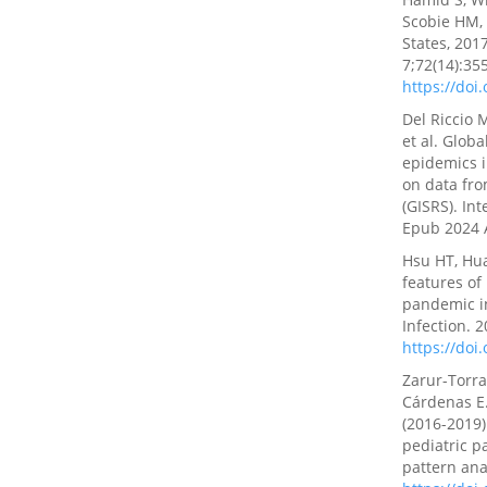
Scobie HM, 
States, 20
7;72(14):3
https://do
Del Riccio M
et al. Globa
epidemics 
on data fro
(GISRS). Int
Epub 2024 
Hsu HT, Hua
features of
pandemic i
Infection. 
https://doi
Zarur-Torra
Cárdenas E.
(2016-2019)
pediatric p
pattern anal