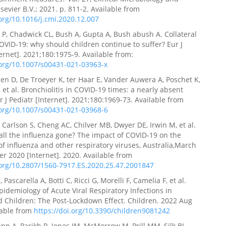
lsevier B.V.; 2021. p. 811-2. Available from
.org/10.1016/j.cmi.2020.12.007
, Chadwick CL, Bush A, Gupta A, Bush abush A. Collateral
OVID-19: why should children continue to suffer? Eur J
ternet]. 2021;180:1975-9. Available from:
.org/10.1007/s00431-021-03963-x
en D, De Troeyer K, ter Haar E, Vander Auwera A, Poschet K,
, et al. Bronchiolitis in COVID-19 times: a nearly absent
r J Pediatr [Internet]. 2021;180:1969-73. Available from
.org/10.1007/s00431-021-03968-6
, Carlson S, Cheng AC, Chilver MB, Dwyer DE, Irwin M, et al.
ll the influenza gone? The impact of COVID-19 on the
 of influenza and other respiratory viruses, Australia,March
r 2020 [Internet]. 2020. Available from
.org/10.2807/1560-7917.ES.2020.25.47.2001847
Pascarella A, Botti C, Ricci G, Morelli F, Camelia F, et al.
idemiology of Acute Viral Respiratory Infections in
d Children: The Post-Lockdown Effect. Children. 2022 Aug
ilable from
https://doi.org/10.3390/children9081242
nn A, Parikh R, Jones JM, McMorrow M, Prill MM, Silk BJ,