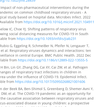
.org/10.1002/jmv.28439
. Impact of non-pharmaceutical interventions during the
andemic on common childhood respiratory viruses - A
ical study based on hospital data. Microbes Infect. 2022
.Available from
https://doi.org/10.1016/j.micinf.2021.104911
elow IC, Choe YJ. Shifting patterns of respiratory virus
llowing social distancing measures for COVID-19 in South
lable from
https://doi.org/10.1093/infdis/jiab231
bio G, Eggeling R, SchmeiBer N, Pfeifer N, Lengauer T,
 et al. Respiratory viruses dynamics and interactions: ten
rveillance in central Europe. BMC Public Health. 2022 Dec
ailable from
https://doi.org/10.1186/s12889-022-13555-5
 H Bin, Lin GY, Zhang DG, Cai XY, Cai ZW, et al. Pathogen
anges of respiratory tract infections in children in
ea under the influence of COVID-19. Epidemiol Infect.
able from
https://doi.org/10.1017/S0950268821001606
n der Beek BA, Ben-Shimol S, Greenberg D, Shemer-Avni Y,
 DM, et al. The COVID-19 pandemic as an opportunity for
 the causative association between respiratory viruses and
us-associated disease in young children: a prospective