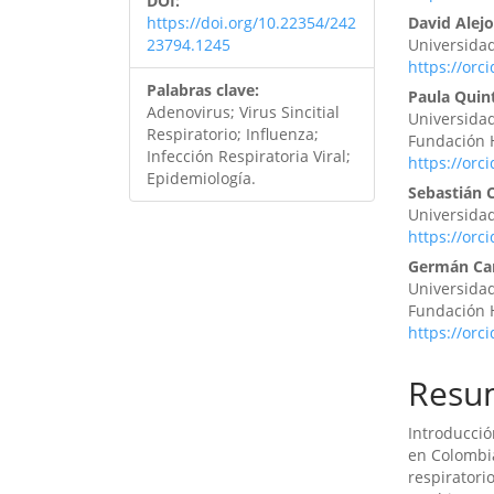
DOI:
https://doi.org/10.22354/242
David Alej
23794.1245
Universida
https://orc
Palabras clave:
Paula Quin
Adenovirus; Virus Sincitial
Universida
Respiratorio; Influenza;
Fundación H
Infección Respiratoria Viral;
https://orc
Epidemiología.
Sebastián 
Universida
https://orc
Germán C
Universida
Fundación H
https://orc
Resu
Introducció
en Colombia
respiratori