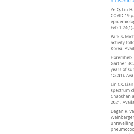
https://doi
Ye Q, Liu H
COVID-19 p
epidemiolog
Feb 1;24(1)
Park S, Mich
activity fo
Korea. Avai
Horemheb-Ru
Gartner BC,
years of su
1;22(1). Av
Lin CX, Lian
spectrum ch
Chaoshan ar
2021. Avail
Dagan R, va
Weinberger
unravelling
pneumococc