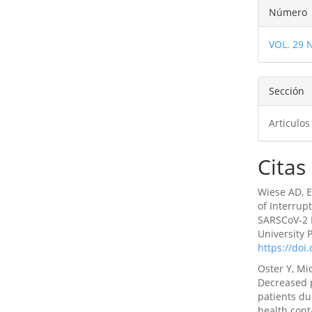
Detal
Número
del
VOL. 29 
artíc
Sección
Articulos
Citas
Wiese AD, E
of Interrup
SARSCoV-2 P
University 
https://doi
Oster Y, Mi
Decreased p
patients du
health cont