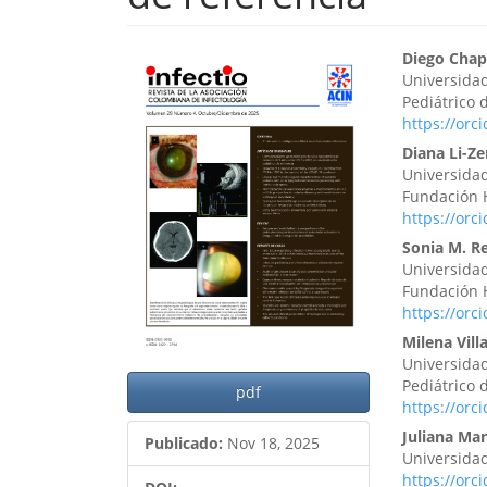
Barra
Cont
Diego Chap
Universidad
lateral
princ
Pediátrico 
https://orc
del
del
Diana Li-Z
artículo
artíc
Universida
Fundación H
https://orc
Sonia M. R
Universida
Fundación H
https://orc
Milena Vill
Universidad
Pediátrico 
pdf
https://orc
Juliana Ma
Publicado:
Nov 18, 2025
Universidad
https://orc