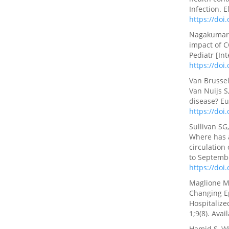
Infection. E
https://doi
Nagakumar P
impact of C
Pediatr [In
https://doi
Van Brussel
Van Nuijs S
disease? Eu
https://doi
Sullivan SG
Where has a
circulation
to Septembe
https://doi
Maglione M, 
Changing Ep
Hospitalize
1;9(8). Ava
Hamid S, Wi