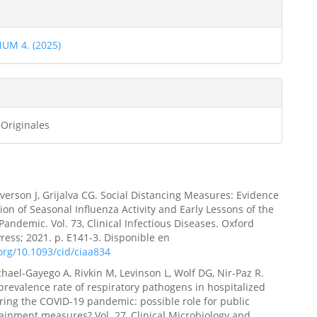
les
NUM 4. (2025)
ulo
 Originales
verson J, Grijalva CG. Social Distancing Measures: Evidence
tion of Seasonal Influenza Activity and Early Lessons of the
andemic. Vol. 73, Clinical Infectious Diseases. Oxford
Press; 2021. p. E141-3. Disponible en
.org/10.1093/cid/ciaa834
chael-Gayego A, Rivkin M, Levinson L, Wolf DG, Nir-Paz R.
revalence rate of respiratory pathogens in hospitalized
ring the COVID-19 pandemic: possible role for public
ainment measures? Vol. 27, Clinical Microbiology and