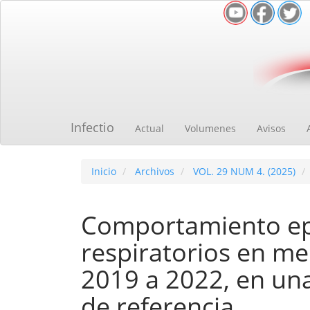
Navegación
principal
Contenido
principal
Barra
lateral
Infectio
Actual
Volumenes
Avisos
Inicio
Archivos
VOL. 29 NUM 4. (2025)
Comportamiento epi
respiratorios en me
2019 a 2022, en una
de referencia