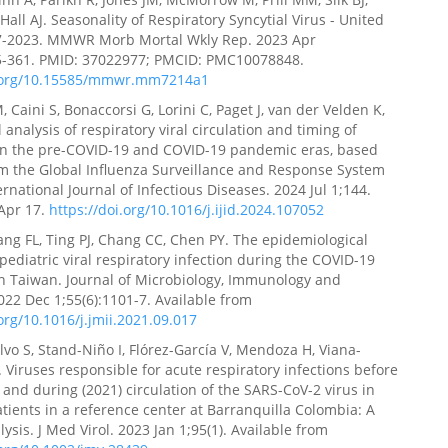
Hall AJ. Seasonality of Respiratory Syncytial Virus - United
17-2023. MMWR Morb Mortal Wkly Rep. 2023 Apr
55-361. PMID: 37022977; PMCID: PMC10078848.
i.org/10.15585/mmwr.mm7214a1
, Caini S, Bonaccorsi G, Lorini C, Paget J, van der Velden K,
l analysis of respiratory viral circulation and timing of
in the pre-COVID-19 and COVID-19 pandemic eras, based
m the Global Influenza Surveillance and Response System
ernational Journal of Infectious Diseases. 2024 Jul 1;144.
Apr 17.
https://doi.org/10.1016/j.ijid.2024.107052
ng FL, Ting PJ, Chang CC, Chen PY. The epidemiological
 pediatric viral respiratory infection during the COVID-19
n Taiwan. Journal of Microbiology, Immunology and
2022 Dec 1;55(6):1101-7. Available from
.org/10.1016/j.jmii.2021.09.017
lvo S, Stand-Niño I, Flórez-García V, Mendoza H, Viana-
 Viruses responsible for acute respiratory infections before
 and during (2021) circulation of the SARS-CoV-2 virus in
atients in a reference center at Barranquilla Colombia: A
ysis. J Med Virol. 2023 Jan 1;95(1). Available from