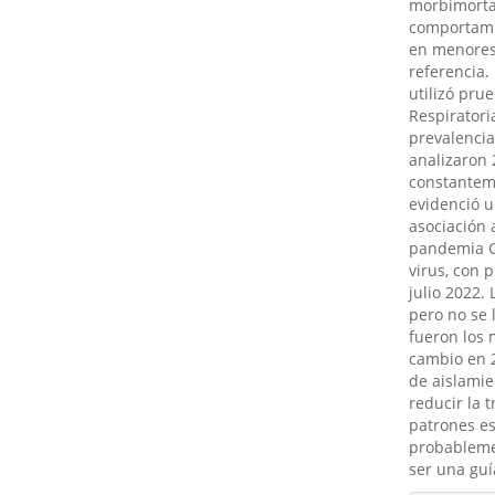
morbimortal
comportamie
en menores 
referencia.
utilizó pru
Respiratori
prevalencia
analizaron 
constantem
evidenció u
asociación
pandemia C
virus, con 
julio 2022.
pero no se 
fueron los 
cambio en 
de aislamie
reducir la 
patrones es
probableme
ser una guí