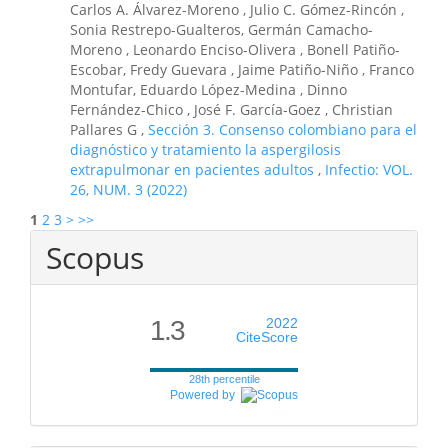
Carlos A. Álvarez-Moreno , Julio C. Gómez-Rincón ,
Sonia Restrepo-Gualteros, Germán Camacho-
Moreno , Leonardo Enciso-Olivera , Bonell Patiño-
Escobar, Fredy Guevara , Jaime Patiño-Niño , Franco
Montufar, Eduardo López-Medina , Dinno
Fernández-Chico , José F. García-Goez , Christian
Pallares G ,
Sección 3. Consenso colombiano para el
diagnóstico y tratamiento la aspergilosis
extrapulmonar en pacientes adultos
,
Infectio: VOL.
26, NUM. 3 (2022)
1
2
3
>
>>
Scopus
1.3
2022
CiteScore
28th percentile
Powered by