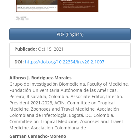
PDF (English)
Publicado:
Oct 15, 2021
DOI:
https://doi.org/10.22354/in.v26i2.1007
Contenido
Alfonso J. Rodriguez-Morales
Grupo de Investigación Biomedicina, Faculty of Medicine,
principal
Fundación Universitaria Autónoma de las Américas,
Pereira, Risaralda, Colombia. Associate Editor, Infectio.
del
President 2021-2023, ACIN. Committee on Tropical
artículo
Medicine, Zoonoses and Travel Medicine, Asociación
Colombiana de Infectología, Bogotá, DC, Colombia.
Committee on Tropical Medicine, Zoonoses and Travel
Medicine, Asociación Colombiana de
German Camacho-Moreno