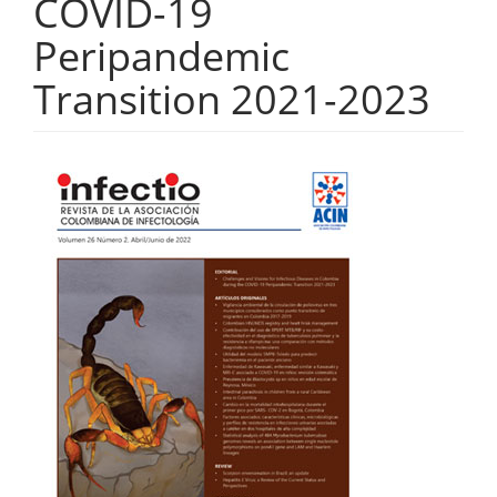
COVID-19
Peripandemic
Transition 2021-2023
Barra
lateral
del
artículo