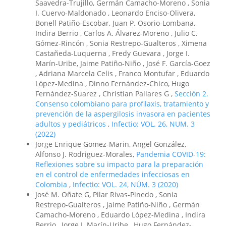
Saavedra-Trujillo, Germán Camacho-Moreno , Sonia
I. Cuervo-Maldonado , Leonardo Enciso-Olivera,
Bonell Patiño-Escobar, Juan P. Osorio-Lombana,
Indira Berrio , Carlos A. Álvarez-Moreno , Julio C.
Gómez-Rincón , Sonia Restrepo-Gualteros , Ximena
Castañeda-Luquerna , Fredy Guevara , Jorge I.
Marín-Uribe, Jaime Patiño-Niño , José F. García-Goez
, Adriana Marcela Celis , Franco Montufar , Eduardo
López-Medina , Dinno Fernández-Chico, Hugo
Fernández-Suarez , Christian Pallares G ,
Sección 2.
Consenso colombiano para profilaxis, tratamiento y
prevención de la aspergilosis invasora en pacientes
adultos y pediátricos
,
Infectio: VOL. 26, NUM. 3
(2022)
Jorge Enrique Gomez-Marin, Angel González,
Alfonso J. Rodriguez-Morales,
Pandemia COVID-19:
Reflexiones sobre su impacto para la preparación
en el control de enfermedades infecciosas en
Colombia
,
Infectio: VOL. 24, NÚM. 3 (2020)
José M. Oñate G, Pilar Rivas-Pinedo , Sonia
Restrepo-Gualteros , Jaime Patiño-Niño , Germán
Camacho-Moreno , Eduardo López-Medina , Indira
Berrio , Jorge I. Marín-Uribe , Hugo Fernández-