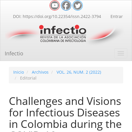
Navegación
principal
Contenido
DOI: https://doi.org/10.22354/issn.2422-3794
Entrar
principal
Barra
lateral
Infectio
Toggl
navig
Inicio
Archivos
VOL. 26, NUM. 2 (2022)
Editorial
Challenges and Visions
for Infectious Diseases
in Colombia during the