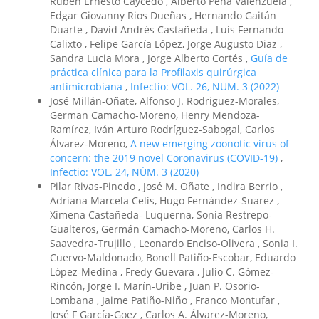
Rubén Ernesto Caycedo , Alberto Peña Valenzuela ,
Edgar Giovanny Rios Dueñas , Hernando Gaitán
Duarte , David Andrés Castañeda , Luis Fernando
Calixto , Felipe García López, Jorge Augusto Diaz ,
Sandra Lucia Mora , Jorge Alberto Cortés ,
Guía de
práctica clínica para la Profilaxis quirúrgica
antimicrobiana
,
Infectio: VOL. 26, NUM. 3 (2022)
José Millán-Oñate, Alfonso J. Rodriguez-Morales,
German Camacho-Moreno, Henry Mendoza-
Ramírez, Iván Arturo Rodríguez-Sabogal, Carlos
Álvarez-Moreno,
A new emerging zoonotic virus of
concern: the 2019 novel Coronavirus (COVID-19)
,
Infectio: VOL. 24, NÚM. 3 (2020)
Pilar Rivas-Pinedo , José M. Oñate , Indira Berrio ,
Adriana Marcela Celis, Hugo Fernández-Suarez ,
Ximena Castañeda- Luquerna, Sonia Restrepo-
Gualteros, Germán Camacho-Moreno, Carlos H.
Saavedra-Trujillo , Leonardo Enciso-Olivera , Sonia I.
Cuervo-Maldonado, Bonell Patiño-Escobar, Eduardo
López-Medina , Fredy Guevara , Julio C. Gómez-
Rincón, Jorge I. Marín-Uribe , Juan P. Osorio-
Lombana , Jaime Patiño-Niño , Franco Montufar ,
José F García-Goez , Carlos A. Álvarez-Moreno,