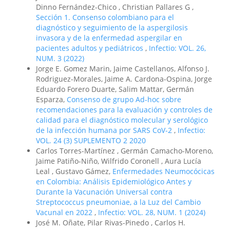
Dinno Fernández-Chico , Christian Pallares G ,
Sección 1. Consenso colombiano para el
diagnóstico y seguimiento de la aspergilosis
invasora y de la enfermedad aspergilar en
pacientes adultos y pediátricos
,
Infectio: VOL. 26,
NUM. 3 (2022)
Jorge E. Gomez Marin, Jaime Castellanos, Alfonso J.
Rodriguez-Morales, Jaime A. Cardona-Ospina, Jorge
Eduardo Forero Duarte, Salim Mattar, Germán
Esparza,
Consenso de grupo Ad-hoc sobre
recomendaciones para la evaluación y controles de
calidad para el diagnóstico molecular y serológico
de la infección humana por SARS CoV-2
,
Infectio:
VOL. 24 (3) SUPLEMENTO 2 2020
Carlos Torres-Martínez , Germán Camacho-Moreno,
Jaime Patiño-Niño, Wilfrido Coronell , Aura Lucía
Leal , Gustavo Gámez,
Enfermedades Neumocócicas
en Colombia: Análisis Epidemiológico Antes y
Durante la Vacunación Universal contra
Streptococcus pneumoniae, a la Luz del Cambio
Vacunal en 2022
,
Infectio: VOL. 28, NUM. 1 (2024)
José M. Oñate, Pilar Rivas-Pinedo , Carlos H.