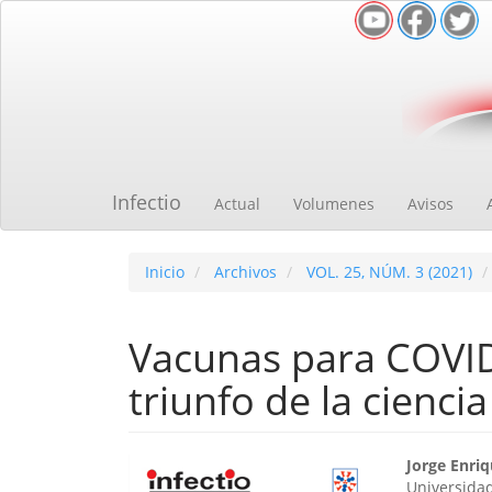
Navegación
principal
Contenido
principal
Barra
lateral
Infectio
Actual
Volumenes
Avisos
Inicio
Archivos
VOL. 25, NÚM. 3 (2021)
Vacunas para COVID
triunfo de la cienci
Barra
Cont
Jorge Enri
Universida