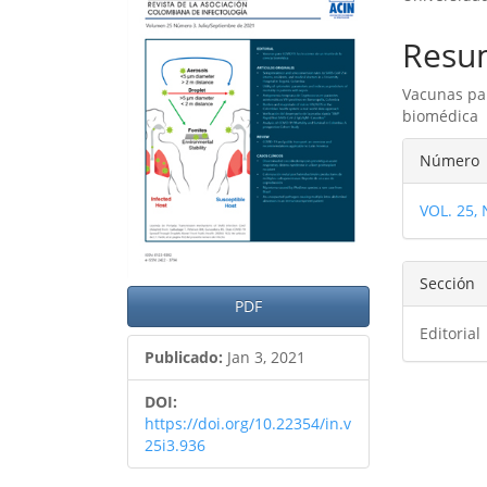
lateral
princ
del
del
Resu
artículo
artíc
Vacunas par
biomédica
Detal
Número
del
VOL. 25,
artíc
Sección
PDF
Editorial
Publicado:
Jan 3, 2021
DOI:
https://doi.org/10.22354/in.v
25i3.936