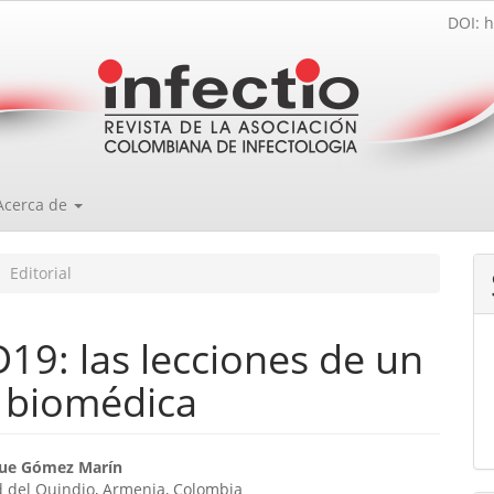
DOI: h
Acerca de
Editorial
19: las lecciones de un
a biomédica
enido
que Gómez Marín
d del Quindio, Armenia, Colombia