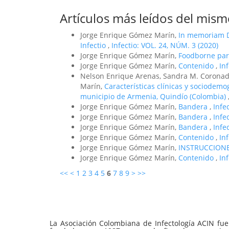
Artículos más leídos del mism
Jorge Enrique Gómez Marín,
In memoriam D
Infectio
,
Infectio: VOL. 24, NÚM. 3 (2020)
Jorge Enrique Gómez Marín,
Foodborne par
Jorge Enrique Gómez Marín,
Contenido
,
In
Nelson Enrique Arenas, Sandra M. Coronado
Marín,
Características clínicas y sociodemog
municipio de Armenia, Quindío (Colombia)
Jorge Enrique Gómez Marín,
Bandera
,
Infe
Jorge Enrique Gómez Marín,
Bandera
,
Infe
Jorge Enrique Gómez Marín,
Bandera
,
Infe
Jorge Enrique Gómez Marín,
Contenido
,
In
Jorge Enrique Gómez Marín,
INSTRUCCION
Jorge Enrique Gómez Marín,
Contenido
,
In
<<
<
1
2
3
4
5
6
7
8
9
>
>>
La Asociación Colombiana de Infectología ACIN fue