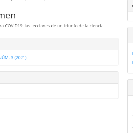
ipal
men
ulo
a COVID19: las lecciones de un triunfo de la ciencia
les
 NÚM. 3 (2021)
ulo