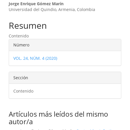
Contenido
Jorge Enrique Gómez Marín
Universidad del Quindio, Armenia, Colombia
principal
del
Resumen
artículo
Contenido
Detalles
Número
del
VOL. 24, NÚM. 4 (2020)
artículo
Sección
Contenido
Artículos más leídos del mismo
autor/a