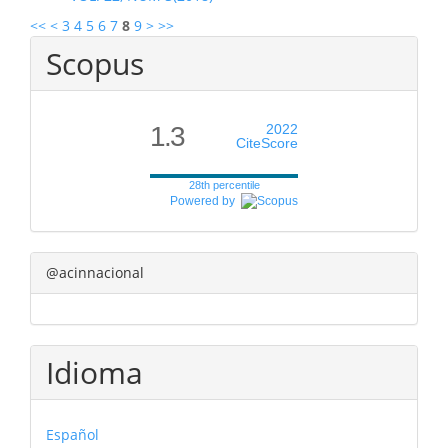
<<
<
3
4
5
6
7
8
9
>
>>
Scopus
1.3
2022
CiteScore
28th percentile
Powered by
@acinnacional
Idioma
Español