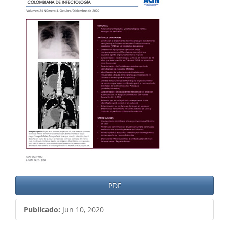
del
artículo
PDF
Publicado:
Jun 10, 2020