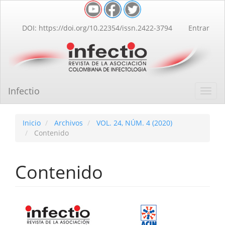
Navegación
principal
Contenido
DOI: https://doi.org/10.22354/issn.2422-3794
Entrar
principal
Barra
lateral
Infectio
Toggl
navig
Inicio
Archivos
VOL. 24, NÚM. 4 (2020)
Contenido
Contenido
Barra
lateral