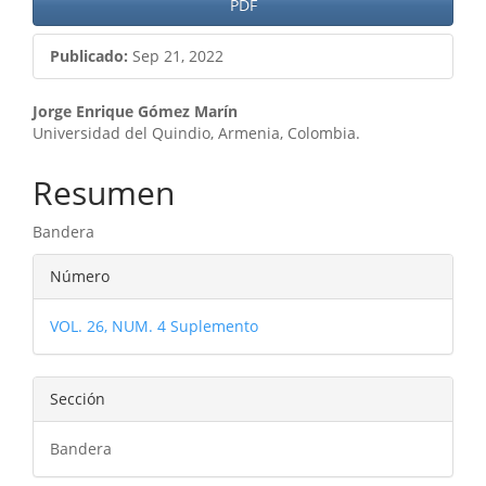
PDF
Publicado:
Sep 21, 2022
Contenido
Jorge Enrique Gómez Marín
Universidad del Quindio, Armenia, Colombia.
principal
del
Resumen
artículo
Bandera
Detalles
Número
del
VOL. 26, NUM. 4 Suplemento
artículo
Sección
Bandera