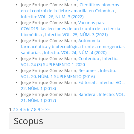
Jorge Enrique Gómez Marín ,
Científicos pioneros
en el control de la fiebre amarilla en Colombia
,
Infectio: VOL. 26, NUM. 3 (2022)
Jorge Enrique Gómez Marín,
Vacunas para
COVID19: las lecciones de un triunfo de la ciencia
biomédica
,
Infectio: VOL. 25, NÚM. 3 (2021)
Jorge Enrique Gómez Marín,
Autonomía
farmacéutica y biotecnológica frente a emergencias
sanitarias
,
Infectio: VOL. 24, NÚM. 4 (2020)
Jorge Enrique Gómez Marín,
Contenido
,
Infectio:
VOL. 24 (3) SUPLEMENTO 1 2020
Jorge Enrique Gómez Marín,
Resumes
,
Infectio:
VOL. 20, NÚM. 1 SUPLEMENTO (2016)
Jorge Enrique Gómez Marín,
Editorial
,
Infectio: VOL.
22, NÚM. 1 (2018)
Jorge Enrique Gómez Marín,
Bandera
,
Infectio: VOL.
21, NÚM. 1 (2017)
1
2
3
4
5
6
7
8
9
>
>>
Scopus