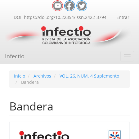
Navegación
principal
Contenido
DOI: https://doi.org/10.22354/issn.2422-3794
Entrar
principal
Barra
lateral
Infectio
Toggl
navig
Inicio
Archivos
VOL. 26, NUM. 4 Suplemento
Bandera
Bandera
Barra
lateral