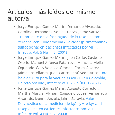
Artículos más leídos del mismo
autor/a
Jorge Enrique Gómez Marín, Fernando Alvarado,
Carolina Hernández, Sonia Cuervo, Jaime Saravia,
Tratamiento de la fase aguda de la toxoplasmosis
cerebral con Clindamicina - Falcidar (pirimetamina-
sulfadoxina) en pacientes infectados por VIH.
,
Infectio: Vol. 5 Núm. 3 (2001)
Jorge Enrique Gomez Marín, Jhon Carlos Castaño
Osorio, Manuel Alfonso Patarroyo, Manuela Mejía-
Oquendo, Willy Valdivia-Granda, Carlos Álvarez,
Jaime Castellanos, Juan Carlos Sepúlveda-Arias,
Una
hoja de ruta para la Vacuna COVID 19 en Colombia,
un reto posible
,
Infectio: VOL. 25, NÚM. 1 (2021)
Jorge Enrique Gómez Marín, Augusto Corredor,
Martha Murcia, Myriam Consuelo López, Fernanado
Alvarado, Ivonne Anzola, Jaime Saravia,
Valor
Diagnóstico de la medición de IgG, IgM e IgA anti-
toxoplasma en oacientes infectados por VIH.
,
Infectio: Vol. 4 Núm. 2 (2000)