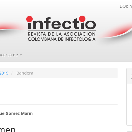
DOI: h
Acerca de
2019
Bandera
enido
que Gómez Marín
ipal
men