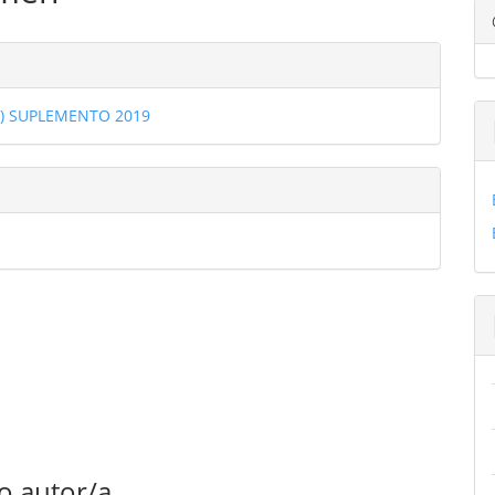
ulo
les
2) SUPLEMENTO 2019
ulo
o autor/a