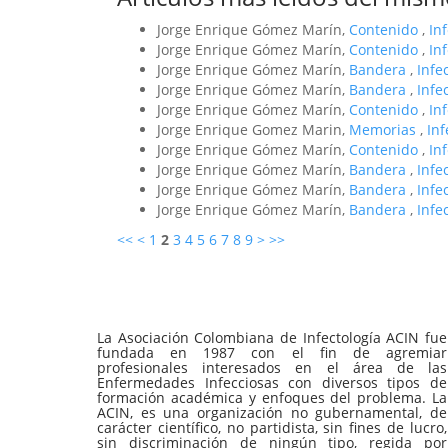
Jorge Enrique Gómez Marín,
Contenido
,
In
Jorge Enrique Gómez Marín,
Contenido
,
In
Jorge Enrique Gómez Marín,
Bandera
,
Infe
Jorge Enrique Gómez Marín,
Bandera
,
Infe
Jorge Enrique Gómez Marín,
Contenido
,
In
Jorge Enrique Gomez Marin,
Memorias
,
In
Jorge Enrique Gómez Marín,
Contenido
,
In
Jorge Enrique Gómez Marín,
Bandera
,
Infe
Jorge Enrique Gómez Marín,
Bandera
,
Infe
Jorge Enrique Gómez Marín,
Bandera
,
Infe
<<
<
1
2
3
4
5
6
7
8
9
>
>>
La Asociación Colombiana de Infectología ACIN fue
fundada en 1987 con el fin de agremiar
profesionales interesados en el área de las
Enfermedades Infecciosas con diversos tipos de
formación académica y enfoques del problema. La
ACIN, es una organización no gubernamental, de
carácter científico, no partidista, sin fines de lucro,
sin discriminación de ningún tipo, regida por