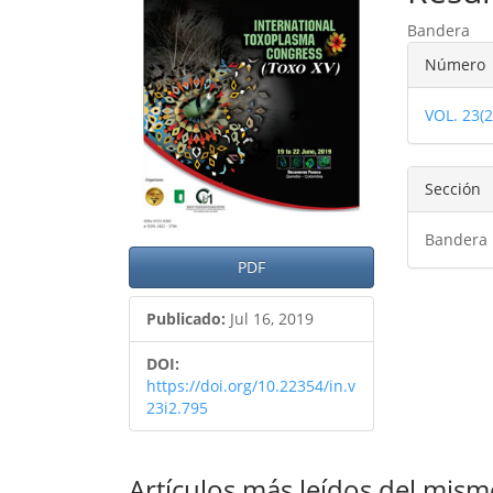
del
del
Bandera
artículo
artíc
Detal
Número
del
VOL. 23(
artíc
Sección
Bandera
PDF
Publicado:
Jul 16, 2019
DOI:
https://doi.org/10.22354/in.v
23i2.795
Artículos más leídos del mism