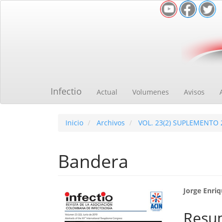
Navegación
principal
Contenido
principal
Barra
lateral
Infectio
Actual
Volumenes
Avisos
Inicio
Archivos
VOL. 23(2) SUPLEMENTO 
Bandera
Barra
Cont
Jorge Enri
lateral
princ
Resu