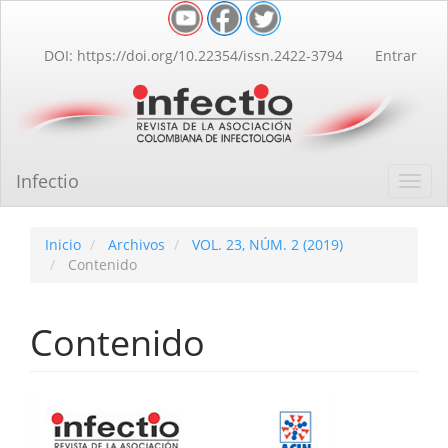
Navegación
principal
Contenido
DOI: https://doi.org/10.22354/issn.2422-3794
Entrar
principal
Barra
lateral
Infectio
Toggl
navig
Inicio
Archivos
VOL. 23, NÚM. 2 (2019)
Contenido
Contenido
Barra
lateral