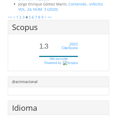
Jorge Enrique Gómez Marín,
Contenido
,
Infectio:
VOL. 24, NÚM. 3 (2020)
<<
<
1
2
3
4
5
6
7
8
9
>
>>
Scopus
1.3
2022
CiteScore
28th percentile
Powered by
@acinnacional
Idioma