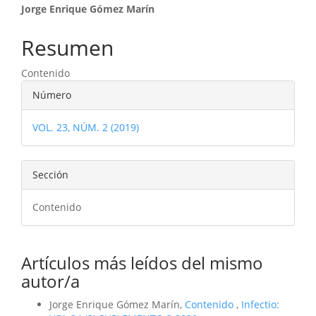
Contenido
Jorge Enrique Gómez Marín
principal
Resumen
del
Contenido
artículo
Detalles
Número
del
VOL. 23, NÚM. 2 (2019)
artículo
Sección
Contenido
Artículos más leídos del mismo
autor/a
Jorge Enrique Gómez Marín,
Contenido
,
Infectio: