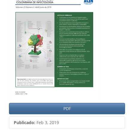
del
artículo
PDF
Publicado:
Feb 3, 2019