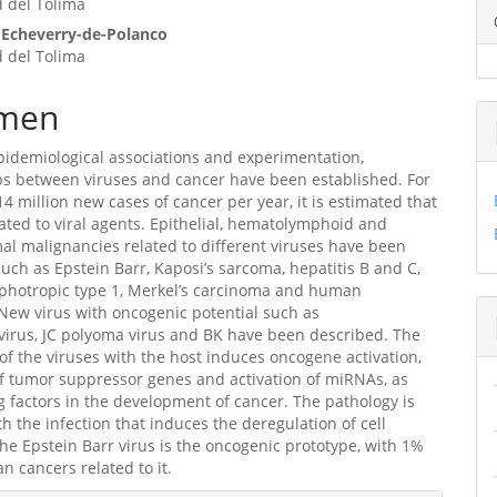
 del Tolima
ulo
Echeverry-de-Polanco
 del Tolima
men
idemiological associations and experimentation,
ps between viruses and cancer have been established. For
4 million new cases of cancer per year, it is estimated that
ated to viral agents. Epithelial, hematolymphoid and
 malignancies related to different viruses have been
ch as Epstein Barr, Kaposi’s sarcoma, hepatitis B and C,
hotropic type 1, Merkel’s carcinoma and human
New virus with oncogenic potential such as
irus, JC polyoma virus and BK have been described. The
 of the viruses with the host induces oncogene activation,
of tumor suppressor genes and activation of miRNAs, as
 factors in the development of cancer. The pathology is
th the infection that induces the deregulation of cell
The Epstein Barr virus is the oncogenic prototype, with 1%
n cancers related to it.