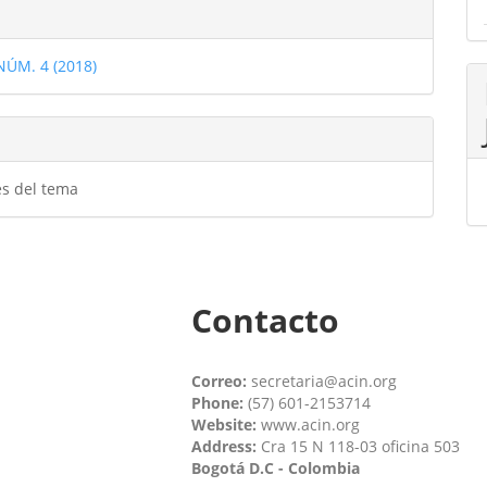
les
 NÚM. 4 (2018)
ulo
es del tema
Contacto
Correo:
secretaria@acin.org
Phone:
(57) 601-2153714
Website:
www.acin.org
Address:
Cra 15 N 118-03 oficina 503
Bogotá D.C - Colombia