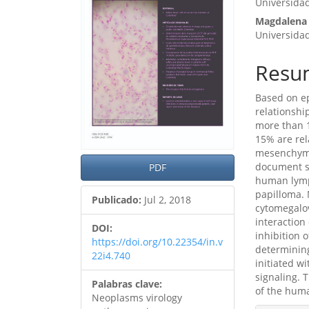
del
del
Universidad
artículo
artíc
Magdalena 
Universidad
Resu
Based on ep
relationshi
more than 1
15% are rel
mesenchymal
document su
PDF
human lymp
papilloma. 
Publicado:
Jul 2, 2018
cytomegalov
interaction
DOI:
inhibition 
https://doi.org/10.22354/in.v
determining
22i4.740
initiated wi
signaling. 
Palabras clave:
of the huma
Neoplasms virology