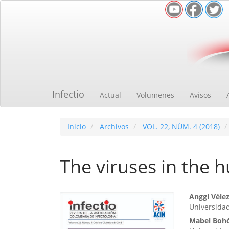
Navegación
principal
Contenido
principal
Barra
lateral
Infectio
Actual
Volumenes
Avisos
Inicio
Archivos
VOL. 22, NÚM. 4 (2018)
The viruses in the
Barra
Cont
Anggi Véle
Universidad
lateral
princ
Mabel Boh