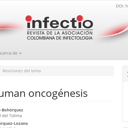
DOI: h
Acerca de
Revisiones del tema
 human oncogénesis
enido
z-Bohórquez
 del Tolima
ipal
órquez-Lozano