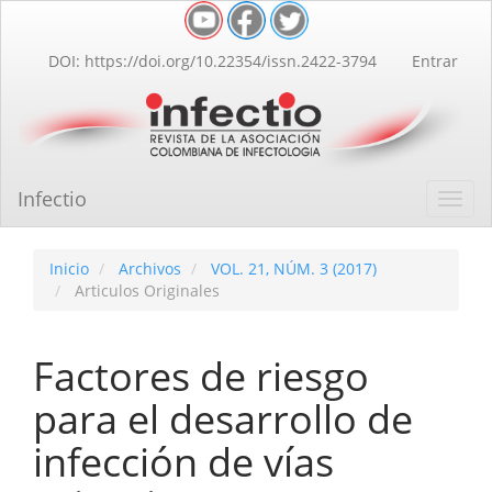
Navegación
principal
Contenido
DOI: https://doi.org/10.22354/issn.2422-3794
Entrar
principal
Barra
lateral
Infectio
Toggl
navig
Inicio
Archivos
VOL. 21, NÚM. 3 (2017)
Articulos Originales
Factores de riesgo
para el desarrollo de
infección de vías