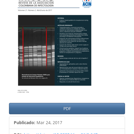
del
artículo
PDF
Publicado:
Mar 24, 2017