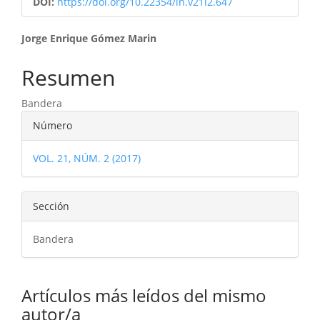
DOI:
https://doi.org/10.22354/in.v21i2.647
Contenido
Jorge Enrique Gómez Marin
principal
Resumen
del
Bandera
artículo
Detalles
Número
del
VOL. 21, NÚM. 2 (2017)
artículo
Sección
Bandera
Artículos más leídos del mismo
autor/a