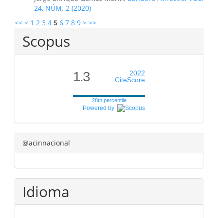
24, NÚM. 2 (2020)
<<
<
1
2
3
4
5
6
7
8
9
>
>>
Scopus
1.3
2022
CiteScore
28th percentile
Powered by
@acinnacional
Idioma