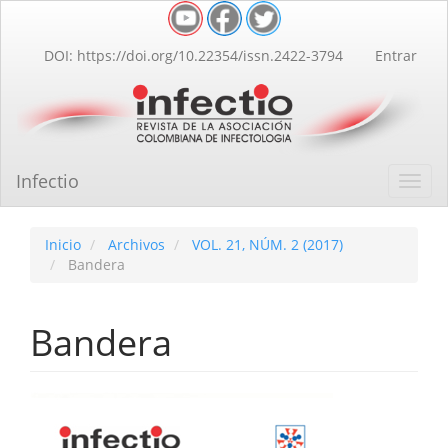
Navegación
principal
Contenido
DOI: https://doi.org/10.22354/issn.2422-3794
Entrar
principal
Barra
lateral
Infectio
Toggl
navig
Inicio
Archivos
VOL. 21, NÚM. 2 (2017)
Bandera
Bandera
Barra
lateral