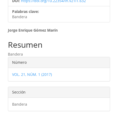
DOI:
https://doi.org/10.22354/in.v21i1.632
Palabras clave:
Bandera
Contenido
Jorge Enrique Gómez Marín
principal
Resumen
del
Bandera
artículo
Detalles
Número
del
VOL. 21, NÚM. 1 (2017)
artículo
Sección
Bandera