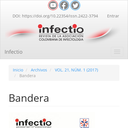
Navegación
principal
Contenido
DOI: https://doi.org/10.22354/issn.2422-3794
Entrar
principal
Barra
lateral
Infectio
Toggl
navig
Inicio
Archivos
VOL. 21, NÚM. 1 (2017)
Bandera
Bandera
Barra
lateral