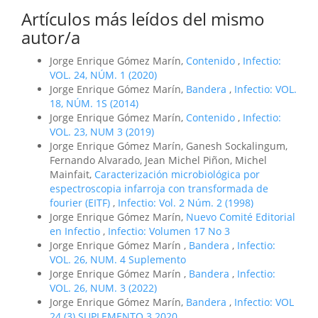
Artículos más leídos del mismo
autor/a
Jorge Enrique Gómez Marín,
Contenido
,
Infectio:
VOL. 24, NÚM. 1 (2020)
Jorge Enrique Gómez Marín,
Bandera
,
Infectio: VOL.
18, NÚM. 1S (2014)
Jorge Enrique Gómez Marín,
Contenido
,
Infectio:
VOL. 23, NUM 3 (2019)
Jorge Enrique Gómez Marín, Ganesh Sockalingum,
Fernando Alvarado, Jean Michel Piñon, Michel
Mainfait,
Caracterización microbiológica por
espectroscopia infarroja con transformada de
fourier (EITF)
,
Infectio: Vol. 2 Núm. 2 (1998)
Jorge Enrique Gómez Marín,
Nuevo Comité Editorial
en Infectio
,
Infectio: Volumen 17 No 3
Jorge Enrique Gómez Marín ,
Bandera
,
Infectio:
VOL. 26, NUM. 4 Suplemento
Jorge Enrique Gómez Marín ,
Bandera
,
Infectio:
VOL. 26, NUM. 3 (2022)
Jorge Enrique Gómez Marín,
Bandera
,
Infectio: VOL
24 (3) SUPLEMENTO 3 2020