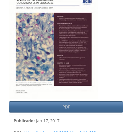
del
artículo
PDF
Publicado:
Jan 17, 2017