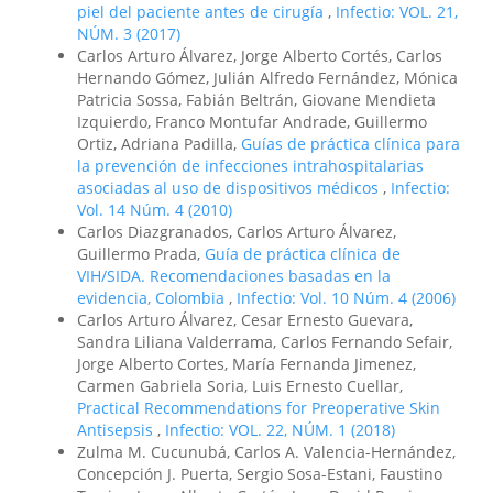
piel del paciente antes de cirugía
,
Infectio: VOL. 21,
NÚM. 3 (2017)
Carlos Arturo Álvarez, Jorge Alberto Cortés, Carlos
Hernando Gómez, Julián Alfredo Fernández, Mónica
Patricia Sossa, Fabián Beltrán, Giovane Mendieta
Izquierdo, Franco Montufar Andrade, Guillermo
Ortiz, Adriana Padilla,
Guías de práctica clínica para
la prevención de infecciones intrahospitalarias
asociadas al uso de dispositivos médicos
,
Infectio:
Vol. 14 Núm. 4 (2010)
Carlos Diazgranados, Carlos Arturo Álvarez,
Guillermo Prada,
Guía de práctica clínica de
VIH/SIDA. Recomendaciones basadas en la
evidencia, Colombia
,
Infectio: Vol. 10 Núm. 4 (2006)
Carlos Arturo Álvarez, Cesar Ernesto Guevara,
Sandra Liliana Valderrama, Carlos Fernando Sefair,
Jorge Alberto Cortes, María Fernanda Jimenez,
Carmen Gabriela Soria, Luis Ernesto Cuellar,
Practical Recommendations for Preoperative Skin
Antisepsis
,
Infectio: VOL. 22, NÚM. 1 (2018)
Zulma M. Cucunubá, Carlos A. Valencia-Hernández,
Concepción J. Puerta, Sergio Sosa-Estani, Faustino