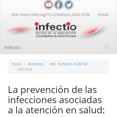
Navegación
principal
Contenido
DOI: https://doi.org/10.22354/issn.2422-3794
Entrar
principal
Barra
lateral
Infectio
Toggl
navig
Inicio
Archivos
Vol. 14 Núm. 4 (2010)
Editorial
La prevención de las
infecciones asociadas
a la atención en salud: