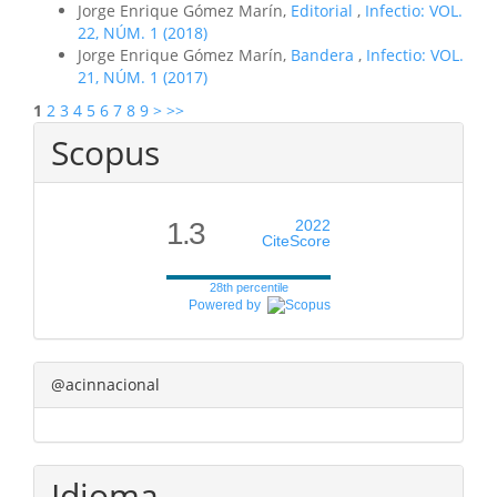
Jorge Enrique Gómez Marín,
Editorial
,
Infectio: VOL.
22, NÚM. 1 (2018)
Jorge Enrique Gómez Marín,
Bandera
,
Infectio: VOL.
21, NÚM. 1 (2017)
1
2
3
4
5
6
7
8
9
>
>>
Scopus
1.3
2022
CiteScore
28th percentile
Powered by
@acinnacional
Idioma