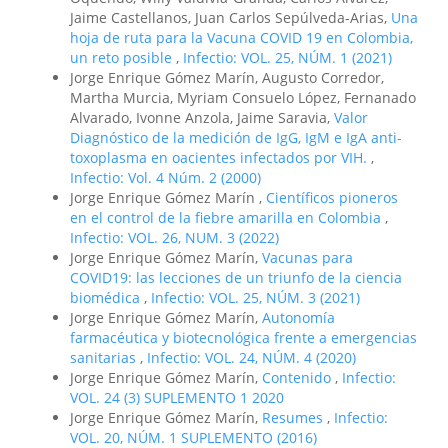
Jaime Castellanos, Juan Carlos Sepúlveda-Arias,
Una
hoja de ruta para la Vacuna COVID 19 en Colombia,
un reto posible
,
Infectio: VOL. 25, NÚM. 1 (2021)
Jorge Enrique Gómez Marín, Augusto Corredor,
Martha Murcia, Myriam Consuelo López, Fernanado
Alvarado, Ivonne Anzola, Jaime Saravia,
Valor
Diagnóstico de la medición de IgG, IgM e IgA anti-
toxoplasma en oacientes infectados por VIH.
,
Infectio: Vol. 4 Núm. 2 (2000)
Jorge Enrique Gómez Marín ,
Científicos pioneros
en el control de la fiebre amarilla en Colombia
,
Infectio: VOL. 26, NUM. 3 (2022)
Jorge Enrique Gómez Marín,
Vacunas para
COVID19: las lecciones de un triunfo de la ciencia
biomédica
,
Infectio: VOL. 25, NÚM. 3 (2021)
Jorge Enrique Gómez Marín,
Autonomía
farmacéutica y biotecnológica frente a emergencias
sanitarias
,
Infectio: VOL. 24, NÚM. 4 (2020)
Jorge Enrique Gómez Marín,
Contenido
,
Infectio:
VOL. 24 (3) SUPLEMENTO 1 2020
Jorge Enrique Gómez Marín,
Resumes
,
Infectio:
VOL. 20, NÚM. 1 SUPLEMENTO (2016)