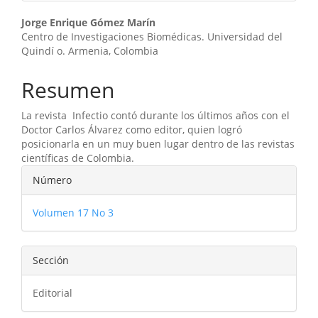
Contenido
Jorge Enrique Gómez Marín
Centro de Investigaciones Biomédicas. Universidad del
principal
Quindí o. Armenia, Colombia
del
Resumen
artículo
La revista Infectio contó durante los últimos años con el
Doctor Carlos Álvarez como editor, quien logró
posicionarla en un muy buen lugar dentro de las revistas
científicas de Colombia.
Detalles
Número
del
Volumen 17 No 3
artículo
Sección
Editorial