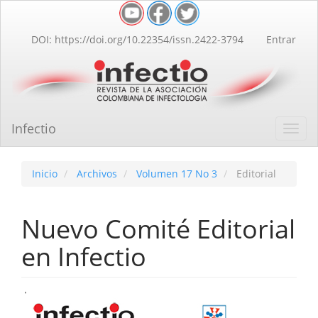
Navegación
principal
Contenido
DOI: https://doi.org/10.22354/issn.2422-3794
Entrar
principal
Barra
lateral
Infectio
Toggl
navig
Inicio
Archivos
Volumen 17 No 3
Editorial
Nuevo Comité Editorial
en Infectio
Barra