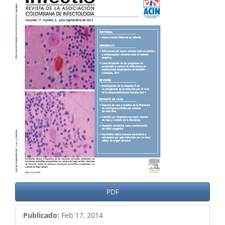
lateral
del
artículo
PDF
Publicado:
Feb 17, 2014