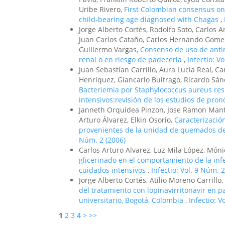
Uribe Rivero,
First Colombian consensus on
child-bearing age diagnosed with Chagas
,
Jorge Alberto Cortés, Rodolfo Soto, Carlos 
Juan Carlos Cataño, Carlos Hernando Gomez,
Guillermo Vargas,
Consenso de uso de antim
renal o en riesgo de padecerla
,
Infectio: V
Juan Sebastian Carrillo, Aura Lucia Real, Ca
Henríquez, Giancarlo Buitrago, Ricardo Sán
Bacteriemia por Staphylococcus aureus resi
intensivos:revisión de los estudios de pron
Janneth Orquídea Pinzon, Jose Ramon Mantil
Arturo Álvarez, Elkin Osorio,
Caracterizació
provenientes de la unidad de quemados de 
Núm. 2 (2006)
Carlos Arturo Alvarez, Luz Mila López, Móni
glicerinado en el comportamiento de la inf
cuidados intensivos
,
Infectio: Vol. 9 Núm. 2
Jorge Alberto Cortés, Atilio Moreno Carrillo
del tratamiento con lopinavirritonavir en 
universitario, Bogotá, Colombia
,
Infectio: V
1
2
3
4
>
>>