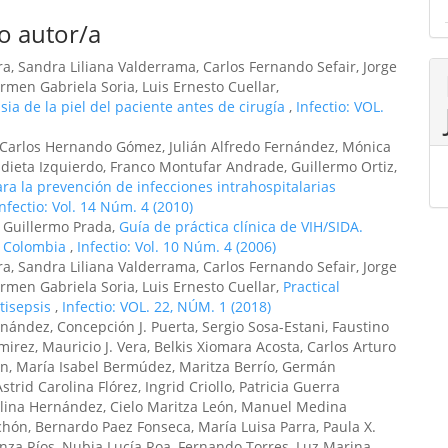
o autor/a
a, Sandra Liliana Valderrama, Carlos Fernando Sefair, Jorge
rmen Gabriela Soria, Luis Ernesto Cuellar,
ia de la piel del paciente antes de cirugía
,
Infectio: VOL.
s, Carlos Hernando Gómez, Julián Alfredo Fernández, Mónica
ndieta Izquierdo, Franco Montufar Andrade, Guillermo Ortiz,
ara la prevención de infecciones intrahospitalarias
Infectio: Vol. 14 Núm. 4 (2010)
, Guillermo Prada,
Guía de práctica clínica de VIH/SIDA.
, Colombia
,
Infectio: Vol. 10 Núm. 4 (2006)
a, Sandra Liliana Valderrama, Carlos Fernando Sefair, Jorge
rmen Gabriela Soria, Luis Ernesto Cuellar,
Practical
tisepsis
,
Infectio: VOL. 22, NÚM. 1 (2018)
ández, Concepción J. Puerta, Sergio Sosa-Estani, Faustino
mirez, Mauricio J. Vera, Belkis Xiomara Acosta, Carlos Arturo
rán, María Isabel Bermúdez, Maritza Berrío, Germán
rid Carolina Flórez, Ingrid Criollo, Patricia Guerra
olina Hernández, Cielo Maritza León, Manuel Medina
ón, Bernardo Paez Fonseca, María Luisa Parra, Paula X.
anza Ríos, Nubia Lucía Roa, Fernando Torres, Luz Marina