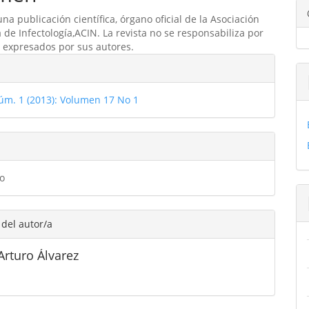
una publicación científica, órgano oficial de la Asociación
ulo
de Infectología,ACIN. La revista no se responsabiliza por
os expresados por sus autores.
les
Núm. 1 (2013): Volumen 17 No 1
ulo
o
 del autor/a
Arturo Álvarez