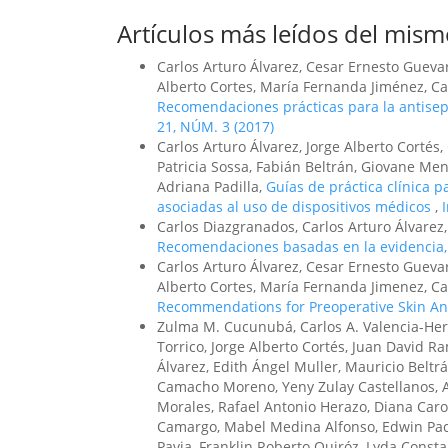
Artículos más leídos del mism
Carlos Arturo Álvarez, Cesar Ernesto Guevar
Alberto Cortes, María Fernanda Jiménez, Ca
Recomendaciones prácticas para la antiseps
21, NÚM. 3 (2017)
Carlos Arturo Álvarez, Jorge Alberto Corté
Patricia Sossa, Fabián Beltrán, Giovane Me
Adriana Padilla,
Guías de práctica clínica p
asociadas al uso de dispositivos médicos
,
Carlos Diazgranados, Carlos Arturo Álvarez
Recomendaciones basadas en la evidencia
Carlos Arturo Álvarez, Cesar Ernesto Guevar
Alberto Cortes, María Fernanda Jimenez, Ca
Recommendations for Preoperative Skin An
Zulma M. Cucunubá, Carlos A. Valencia-Hern
Torrico, Jorge Alberto Cortés, Juan David Ra
Álvarez, Edith Ángel Muller, Mauricio Belt
Camacho Moreno, Yeny Zulay Castellanos, Ast
Morales, Rafael Antonio Herazo, Diana Car
Camargo, Mabel Medina Alfonso, Edwin Pach
Pavia, Franklin Roberto Quiróz, Lyda Const