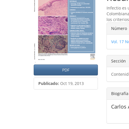
del
del
Infectio es 
artículo
artíc
Colombiana 
los criteri
Detal
Número
del
Vol. 17 
artíc
Sección
PDF
Contenid
Publicado:
Oct 19, 2013
Biografía
Carlos 