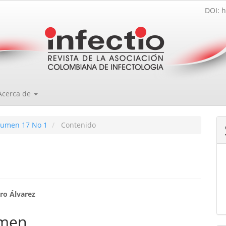
DOI: h
Acerca de
olumen 17 No 1
Contenido
enido
ro Álvarez
ipal
men