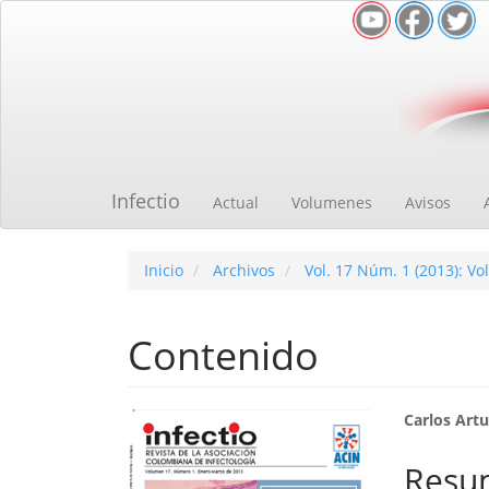
Navegación
principal
Contenido
principal
Barra
lateral
Infectio
Actual
Volumenes
Avisos
Inicio
Archivos
Vol. 17 Núm. 1 (2013): V
Contenido
Barra
Cont
Carlos Artu
lateral
princ
Resu