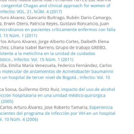
 congenital Chagas and clinical approach for women of
Infectio: VOL. 21, NÚM. 4 (2017)
Arturo Alvarez, Giancarlo Buitrago, Rubén Dario Camargo,
 Erwin Otero, Patricia Reyes, Gustavo Roncancio, Juan
icrobianos en pacientes críticamente enfermos con falla
ol. 15 Núm. 1 (2011)
rlos Arturo Alvarez, Jorge Alberto Cortes, Daibeth Elena
chez, Liliana Isabel Barrero, Grupo de trabajo GREBO,
stente a la meticilina en la unidad de cuidados
óstico
,
Infectio: Vol. 15 Núm. 1 (2011)
la, Emilia María Venezuela, Federico Fernández, Carlos
n molecular de aislamientos de Acinetobacter baumannii
un hospital de tercer nivel de Bogotá
,
Infectio: Vol. 10
ca Sossa, Guillermo Ortiz Ruiz,
Impacto del uso de alcohol
ección hospitalaria en una unidad médico-quirúrgica
 (2005)
, Carlos Arturo Álvarez, Jose Roberto Tamaria,
Experiencia
pacientes del programa de infección por VIH en un hospital
ol. 10 Núm. 4 (2006)