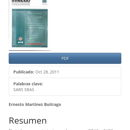
lateral
del
artículo
PDF
Publicado:
Oct 28, 2011
Palabras clave:
SARS SRAS
Contenido
Ernesto Martínez Buitrago
principal
Resumen
del