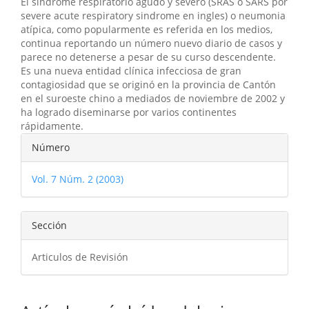
El sindrome respiratorio agudo y severo (SRAS o SARS por
artículo
severe acute respiratory sindrome en ingles) o neumonia
atípica, como popularmente es referida en los medios,
continua reportando un número nuevo diario de casos y
parece no detenerse a pesar de su curso descendente.
Es una nueva entidad clínica infecciosa de gran
contagiosidad que se originó en la provincia de Cantón
en el suroeste chino a mediados de noviembre de 2002 y
ha logrado diseminarse por varios continentes
rápidamente.
Detalles
Número
del
Vol. 7 Núm. 2 (2003)
artículo
Sección
Articulos de Revisión