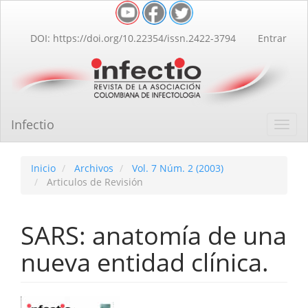
Navegación
principal
Contenido
DOI: https://doi.org/10.22354/issn.2422-3794
Entrar
principal
Barra
lateral
Infectio
Toggl
navig
Inicio
Archivos
Vol. 7 Núm. 2 (2003)
Articulos de Revisión
SARS: anatomía de una
nueva entidad clínica.
Barra