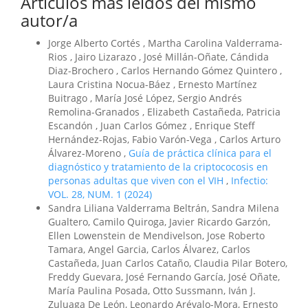
Artículos más leídos del mismo
autor/a
Jorge Alberto Cortés , Martha Carolina Valderrama-
Rios , Jairo Lizarazo , José Millán-Oñate, Cándida
Diaz-Brochero , Carlos Hernando Gómez Quintero ,
Laura Cristina Nocua-Báez , Ernesto Martínez
Buitrago , María José López, Sergio Andrés
Remolina-Granados , Elizabeth Castañeda, Patricia
Escandón , Juan Carlos Gómez , Enrique Steff
Hernández-Rojas, Fabio Varón-Vega , Carlos Arturo
Álvarez-Moreno ,
Guía de práctica clínica para el
diagnóstico y tratamiento de la criptococosis en
personas adultas que viven con el VIH
,
Infectio:
VOL. 28, NUM. 1 (2024)
Sandra Liliana Valderrama Beltrán, Sandra Milena
Gualtero, Camilo Quiroga, Javier Ricardo Garzón,
Ellen Lowenstein de Mendivelson, Jose Roberto
Tamara, Angel Garcia, Carlos Álvarez, Carlos
Castañeda, Juan Carlos Cataño, Claudia Pilar Botero,
Freddy Guevara, José Fernando García, José Oñate,
María Paulina Posada, Otto Sussmann, Iván J.
Zuluaga De León, Leonardo Arévalo-Mora, Ernesto