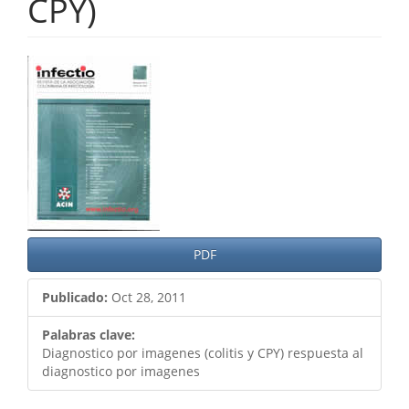
CPY)
Barra
lateral
del
artículo
PDF
Publicado:
Oct 28, 2011
Palabras clave:
Diagnostico por imagenes (colitis y CPY) respuesta al
diagnostico por imagenes