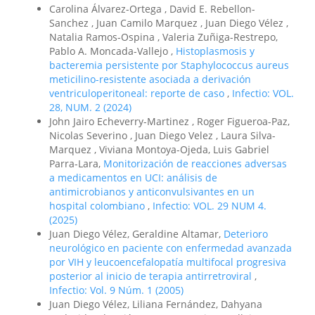
Carolina Álvarez-Ortega , David E. Rebellon-
Sanchez , Juan Camilo Marquez , Juan Diego Vélez ,
Natalia Ramos-Ospina , Valeria Zuñiga-Restrepo,
Pablo A. Moncada-Vallejo ,
Histoplasmosis y
bacteremia persistente por Staphylococcus aureus
meticilino-resistente asociada a derivación
ventriculoperitoneal: reporte de caso
,
Infectio: VOL.
28, NUM. 2 (2024)
John Jairo Echeverry-Martinez , Roger Figueroa-Paz,
Nicolas Severino , Juan Diego Velez , Laura Silva-
Marquez , Viviana Montoya-Ojeda, Luis Gabriel
Parra-Lara,
Monitorización de reacciones adversas
a medicamentos en UCI: análisis de
antimicrobianos y anticonvulsivantes en un
hospital colombiano
,
Infectio: VOL. 29 NUM 4.
(2025)
Juan Diego Vélez, Geraldine Altamar,
Deterioro
neurológico en paciente con enfermedad avanzada
por VIH y leucoencefalopatía multifocal progresiva
posterior al inicio de terapia antirretroviral
,
Infectio: Vol. 9 Núm. 1 (2005)
Juan Diego Vélez, Liliana Fernández, Dahyana