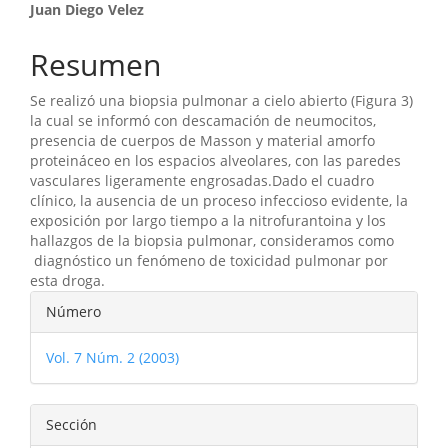
Contenido
Juan Diego Velez
principal
Resumen
del
Se realizó una biopsia pulmonar a cielo abierto (Figura 3)
artículo
la cual se informó con descamación de neumocitos,
presencia de cuerpos de Masson y material amorfo
proteináceo en los espacios alveolares, con las paredes
vasculares ligeramente engrosadas.Dado el cuadro
clínico, la ausencia de un proceso infeccioso evidente, la
exposición por largo tiempo a la nitrofurantoina y los
hallazgos de la biopsia pulmonar, consideramos como
diagnóstico un fenómeno de toxicidad pulmonar por
esta droga.
Detalles
Número
del
Vol. 7 Núm. 2 (2003)
artículo
Sección