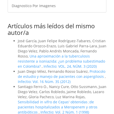
Diagnostico Por Imagenes
Artículos más leídos del mismo
autor/a
José García, Juan Felipe Rodríguez-Tabares, Cristian
Eduardo Orozco-Erazo, Luis Gabriel Parra-Lara, Juan
Diego Velez, Pablo Andrés Moncada, Fernando
Rosso,
Una aproximación a la tuberculosis
resistente a isoniazida: ¿un problema subestimado
en Colombia?
,
Infectio: VOL. 24, NÚM. 3 (2020)
Juan Diego Vélez, Fernando Rosso Suárez,
Protocolo
de estudio y manejo de pacientes con aspergilosis
,
Infectio: Vol. 16 Núm. 3S (2012)
Santiago Ferro O., Nancy Cure, Otto Sussmann, Juan
Diego Velez, Carlos Robledo, Jaime Robledo, Lazaro
Velez, Gloria Pacheco, Luz Marina Rojas,
Sensibilidad in vifro de Cepas' obtenidas ;de
pacientes hospitalizados a Meropenem y otros
antibióticos
,
Infectio: Vol. 2 Núm. 1 (1998)