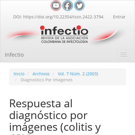
Navegación
principal
Contenido
DOI: https://doi.org/10.22354/issn.2422-3794
Entrar
principal
Barra
lateral
Infectio
Toggl
navig
Inicio
Archivos
Vol. 7 Núm. 2 (2003)
Diagnostico Por Imagenes
Respuesta al
diagnóstico por
imágenes (colitis y