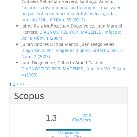
Cadavid, Sebastián Herrera, Santiago Vallejo,
Fusariosis diseminada con hemoptisis masiva en
un paciente con leucemia linfoblástica aguda
,
Infectio: Vol. 16 Núm. 3S (2012)
Jaime Ruiz Muñoz, Juan Diego Velez, Juan Manuel
Herrera,
DIAGNÓSTICO POR IMÁGENES
,
Infectio:
Vol. 8 Núm. 1 (2004)
Julian Andres Ochoa Franco, Juan Diego Velez,
Diagnostico Por Imagenes (Colitis)
,
Infectio: Vol. 7
Núm. 2 (2003)
Juan Diego Veléz, Gilberto Amed Castillos,
DIAGNÓSTICO POR IMÁGENES
,
Infectio: Vol. 7 Núm.
4 (2003)
1
2
>
>>
Scopus
1.3
2022
CiteScore
28th percentile