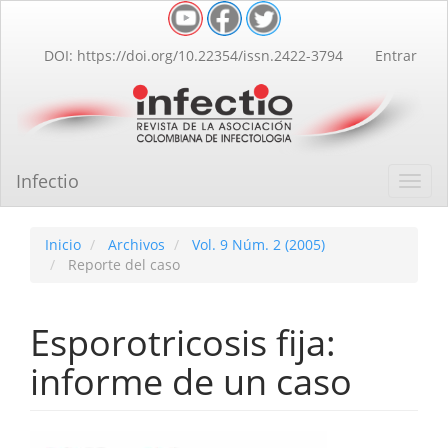
Navegación
principal
Contenido
DOI: https://doi.org/10.22354/issn.2422-3794
Entrar
principal
Barra
lateral
Infectio
Toggl
navig
Inicio
Archivos
Vol. 9 Núm. 2 (2005)
Reporte del caso
Esporotricosis fija:
informe de un caso
Barra