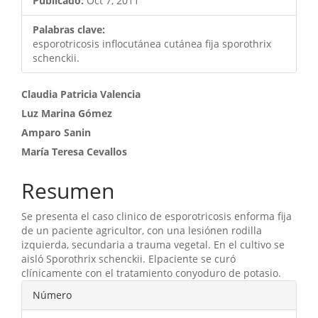
Publicado:
Oct 7, 2011
Palabras clave:
esporotricosis inflocutánea cutánea fija sporothrix
schenckii.
Contenido
Claudia Patricia Valencia
Luz Marina Gómez
principal
Amparo Sanin
del
María Teresa Cevallos
artículo
Resumen
Se presenta el caso clinico de esporotricosis enforma fija
de un paciente agricultor, con una lesiónen rodilla
izquierda, secundaria a trauma vegetal. En el cultivo se
aisló Sporothrix schenckii. Elpaciente se curó
clínicamente con el tratamiento conyoduro de potasio.
Detalles
Número
del