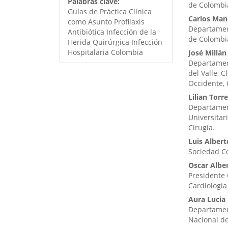
Palabras clave:
de Colombia
Guías de Práctica Clínica
Carlos Man
como Asunto Profilaxis
Departament
Antibiótica Infección de la
de Colombia
Herida Quirúrgica Infección
Hospitalaria Colombia
José Millá
Departamen
del Valle, 
Occidente, 
Lilian Tor
Departament
Universitar
Cirugía.
Luis Albert
Sociedad C
Oscar Albe
Presidente 
Cardiología
Aura Lucia 
Departamen
Nacional de