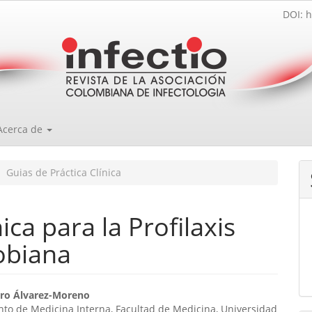
DOI: h
Acerca de
Guias de Práctica Clínica
ica para la Profilaxis
obiana
enido
uro Álvarez-Moreno
to de Medicina Interna, Facultad de Medicina, Universidad