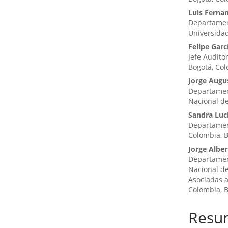
Luis Ferna
Departamen
Universida
Felipe Garc
Jefe Audito
Bogotá, Co
Jorge Augu
Departament
Nacional d
Sandra Luc
Departament
Colombia, 
Jorge Alber
Departamen
Nacional de
Asociadas a
Colombia, B
Resu