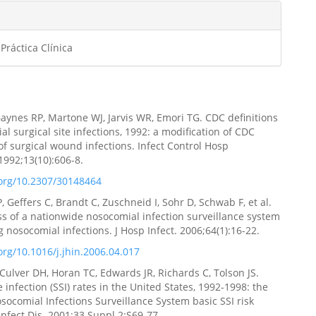
Práctica Clínica
aynes RP, Martone WJ, Jarvis WR, Emori TG. CDC definitions
al surgical site infections, 1992: a modification of CDC
 of surgical wound infections. Infect Control Hosp
1992;13(10):606-8.
.org/10.2307/30148464
, Geffers C, Brandt C, Zuschneid I, Sohr D, Schwab F, et al.
ss of a nationwide nosocomial infection surveillance system
g nosocomial infections. J Hosp Infect. 2006;64(1):16-22.
.org/10.1016/j.jhin.2006.04.017
Culver DH, Horan TC, Edwards JR, Richards C, Tolson JS.
e infection (SSI) rates in the United States, 1992-1998: the
socomial Infections Surveillance System basic SSI risk
 Infect Dis. 2001;33 Suppl 2:S69-77.