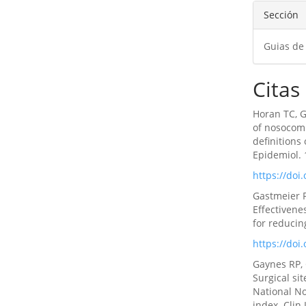
Sección
Guias de 
Citas
Horan TC, G
of nosocomi
definitions
Epidemiol. 
https://doi
Gastmeier P
Effectivene
for reducin
https://doi
Gaynes RP, 
Surgical sit
National No
index. Clin