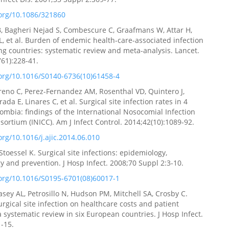
.org/10.1086/321860
B, Bagheri Nejad S, Combescure C, Graafmans W, Attar H,
, et al. Burden of endemic health-care-associated infection
ng countries: systematic review and meta-analysis. Lancet.
61):228-41.
.org/10.1016/S0140-6736(10)61458-4
eno C, Perez-Fernandez AM, Rosenthal VD, Quintero J,
da E, Linares C, et al. Surgical site infection rates in 4
olombia: findings of the International Nosocomial Infection
sortium (INICC). Am J Infect Control. 2014;42(10):1089-92.
.org/10.1016/j.ajic.2014.06.010
toessel K. Surgical site infections: epidemiology,
y and prevention. J Hosp Infect. 2008;70 Suppl 2:3-10.
.org/10.1016/S0195-6701(08)60017-1
asey AL, Petrosillo N, Hudson PM, Mitchell SA, Crosby C.
urgical site infection on healthcare costs and patient
 systematic review in six European countries. J Hosp Infect.
1-15.