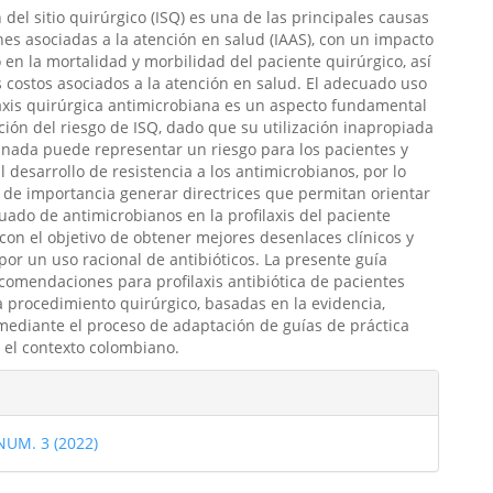
n del sitio quirúrgico (ISQ) es una de las principales causas
nes asociadas a la atención en salud (IAAS), con un impacto
vo en la mortalidad y morbilidad del paciente quirúrgico, así
 costos asociados a la atención en salud. El adecuado uso
laxis quirúrgica antimicrobiana es un aspecto fundamental
ción del riesgo de ISQ, dado que su utilización inapropiada
inada puede representar un riesgo para los pacientes y
al desarrollo de resistencia a los antimicrobianos, por lo
 de importancia generar directrices que permitan orientar
uado de antimicrobianos en la profilaxis del paciente
 con el objetivo de obtener mejores desenlaces clínicos y
or un uso racional de antibióticos. La presente guía
comendaciones para profilaxis antibiótica de pacientes
 procedimiento quirúrgico, basadas en la evidencia,
mediante el proceso de adaptación de guías de práctica
a el contexto colombiano.
les
 NUM. 3 (2022)
ulo