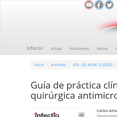
Navegación
principal
Contenido
principal
Barra
lateral
Infectio
Actual
Volumenes
Avisos
Inicio
Archivos
VOL. 26, NUM. 3 (2022)
Guía de práctica clín
quirúrgica antimicr
Barra
Cont
Carlos Art
Departamen