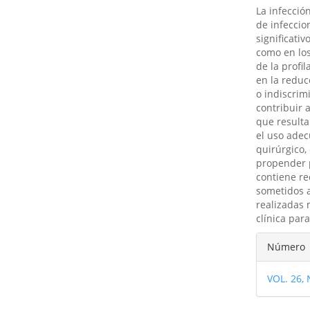
La infecció
de infeccio
significati
como en los
de la profi
en la reduc
o indiscrim
contribuir 
que resulta
el uso adec
quirúrgico,
propender p
contiene re
sometidos a
realizadas 
clínica par
Detal
Número
del
VOL. 26,
artíc