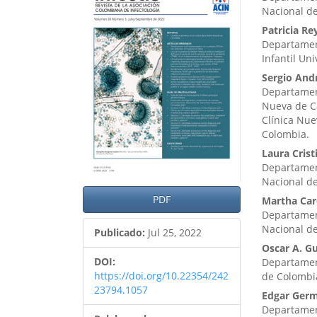
lateral
princ
Nacional de
del
del
Patricia R
Departament
artículo
artíc
Infantil Un
Sergio And
Departament
Nueva de Ca
Clínica Nue
Colombia.
Laura Cris
Departamen
Nacional de
PDF
Martha Car
Departamen
Nacional de
Publicado:
Jul 25, 2022
Oscar A. G
DOI:
Departament
https://doi.org/10.22354/242
de Colombia
23794.1057
Edgar Ger
Departament