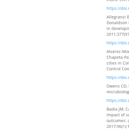
https://doi
Allegranzi 
Donaldson L
in developi
2011;377(97
https://doi
Alvarez-Mor
Chapeta-Para
cities in C
Control Con
https://doi
Owens CD, S
microbiolog
https://doi
Badia JM, C
Impact of s
outcomes: a
2017;96(1):