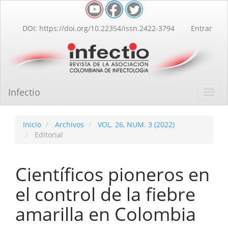
Navegación
principal
Contenido
DOI: https://doi.org/10.22354/issn.2422-3794
Entrar
principal
Barra
lateral
Infectio
Toggl
navig
Inicio
Archivos
VOL. 26, NUM. 3 (2022)
Editorial
Científicos pioneros en
el control de la fiebre
amarilla en Colombia