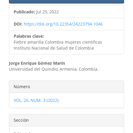
Publicado:
Jul 25, 2022
DOI:
https://doi.org/10.22354/24223794.1046
Palabras clave:
Fiebre amarilla Colombia mujeres cientificas
Instituto Nacional de Salud de Colombia
Contenido
Jorge Enrique Gómez Marín
Universidad del Quindio, Armenia, Colombia.
principal
del
Detalles
Número
artículo
del
VOL. 26, NUM. 3 (2022)
artículo
Sección