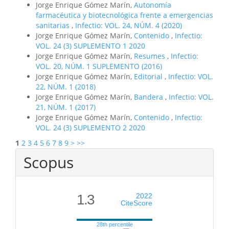
Jorge Enrique Gómez Marín,
Autonomía
farmacéutica y biotecnológica frente a emergencias
sanitarias
,
Infectio: VOL. 24, NÚM. 4 (2020)
Jorge Enrique Gómez Marín,
Contenido
,
Infectio:
VOL. 24 (3) SUPLEMENTO 1 2020
Jorge Enrique Gómez Marín,
Resumes
,
Infectio:
VOL. 20, NÚM. 1 SUPLEMENTO (2016)
Jorge Enrique Gómez Marín,
Editorial
,
Infectio: VOL.
22, NÚM. 1 (2018)
Jorge Enrique Gómez Marín,
Bandera
,
Infectio: VOL.
21, NÚM. 1 (2017)
Jorge Enrique Gómez Marín,
Contenido
,
Infectio:
VOL. 24 (3) SUPLEMENTO 2 2020
1
2
3
4
5
6
7
8
9
>
>>
Scopus
1.3
2022
CiteScore
28th percentile