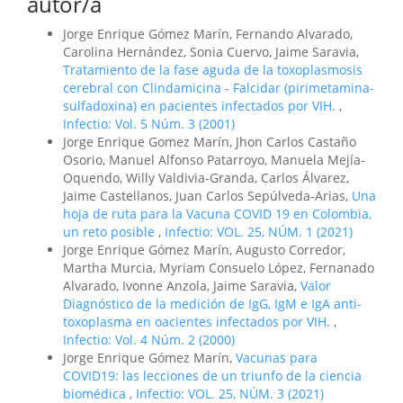
autor/a
Jorge Enrique Gómez Marín, Fernando Alvarado,
Carolina Hernández, Sonia Cuervo, Jaime Saravia,
Tratamiento de la fase aguda de la toxoplasmosis
cerebral con Clindamicina - Falcidar (pirimetamina-
sulfadoxina) en pacientes infectados por VIH.
,
Infectio: Vol. 5 Núm. 3 (2001)
Jorge Enrique Gomez Marín, Jhon Carlos Castaño
Osorio, Manuel Alfonso Patarroyo, Manuela Mejía-
Oquendo, Willy Valdivia-Granda, Carlos Álvarez,
Jaime Castellanos, Juan Carlos Sepúlveda-Arias,
Una
hoja de ruta para la Vacuna COVID 19 en Colombia,
un reto posible
,
Infectio: VOL. 25, NÚM. 1 (2021)
Jorge Enrique Gómez Marín, Augusto Corredor,
Martha Murcia, Myriam Consuelo López, Fernanado
Alvarado, Ivonne Anzola, Jaime Saravia,
Valor
Diagnóstico de la medición de IgG, IgM e IgA anti-
toxoplasma en oacientes infectados por VIH.
,
Infectio: Vol. 4 Núm. 2 (2000)
Jorge Enrique Gómez Marín,
Vacunas para
COVID19: las lecciones de un triunfo de la ciencia
biomédica
,
Infectio: VOL. 25, NÚM. 3 (2021)