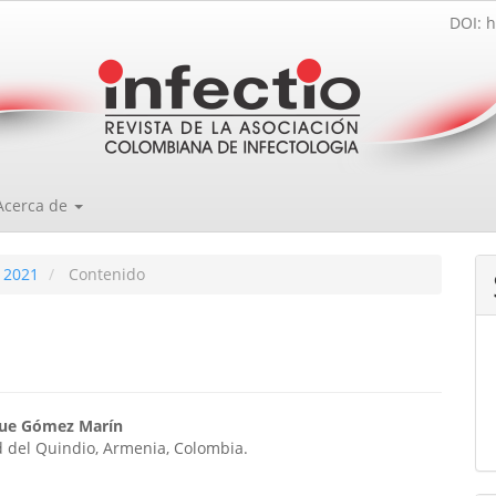
DOI: h
Acerca de
 2021
Contenido
enido
que Gómez Marín
 del Quindio, Armenia, Colombia.
ipal