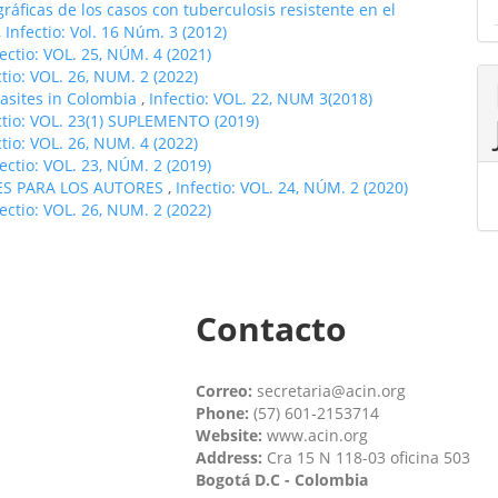
ráficas de los casos con tuberculosis resistente en el
,
Infectio: Vol. 16 Núm. 3 (2012)
fectio: VOL. 25, NÚM. 4 (2021)
ctio: VOL. 26, NUM. 2 (2022)
asites in Colombia
,
Infectio: VOL. 22, NUM 3(2018)
ctio: VOL. 23(1) SUPLEMENTO (2019)
ctio: VOL. 26, NUM. 4 (2022)
fectio: VOL. 23, NÚM. 2 (2019)
ES PARA LOS AUTORES
,
Infectio: VOL. 24, NÚM. 2 (2020)
fectio: VOL. 26, NUM. 2 (2022)
Contacto
Correo:
secretaria@acin.org
Phone:
(57) 601-2153714
Website:
www.acin.org
Address:
Cra 15 N 118-03 oficina 503
Bogotá D.C - Colombia