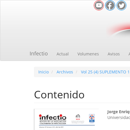
Navegación
principal
Contenido
principal
Barra
lateral
Infectio
Actual
Volumenes
Avisos
Inicio
Archivos
Vol 25 (4) SUPLEMENTO 1
Contenido
Barra
Cont
Jorge Enri
Universidad
lateral
princ