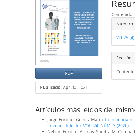
del
del
Resu
artículo
artíc
Contenido
Detal
Número
del
Vol 25 (
artíc
Sección
Contenid
PDF
Publicado:
Apr 30, 2021
Artículos más leídos del mism
Jorge Enrique Gómez Marín,
In memoriam D
Infectio
,
Infectio: VOL. 24, NÚM. 3 (2020)
Nelson Enrique Arenas, Sandra M. Coronado