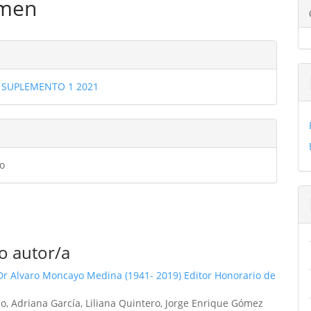
men
ulo
les
4) SUPLEMENTO 1 2021
ulo
o
o autor/a
r Alvaro Moncayo Medina (1941- 2019) Editor Honorario de
, Adriana García, Liliana Quintero, Jorge Enrique Gómez