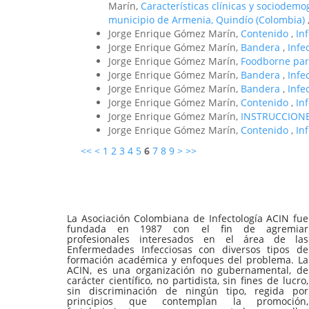
Marín,
Características clínicas y sociodemog
municipio de Armenia, Quindío (Colombia)
Jorge Enrique Gómez Marín,
Contenido
,
In
Jorge Enrique Gómez Marín,
Bandera
,
Infe
Jorge Enrique Gómez Marín,
Foodborne par
Jorge Enrique Gómez Marín,
Bandera
,
Infe
Jorge Enrique Gómez Marín,
Bandera
,
Infe
Jorge Enrique Gómez Marín,
Contenido
,
In
Jorge Enrique Gómez Marín,
INSTRUCCION
Jorge Enrique Gómez Marín,
Contenido
,
In
<<
<
1
2
3
4
5
6
7
8
9
>
>>
La Asociación Colombiana de Infectología ACIN fue
fundada en 1987 con el fin de agremiar
profesionales interesados en el área de las
Enfermedades Infecciosas con diversos tipos de
formación académica y enfoques del problema. La
ACIN, es una organización no gubernamental, de
carácter científico, no partidista, sin fines de lucro,
sin discriminación de ningún tipo, regida por
principios que contemplan la promoción,