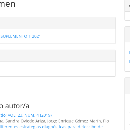
men
ulo
les
4) SUPLEMENTO 1 2021
ulo
o autor/a
ctio: VOL. 23, NÚM. 4 (2019)
ina, Sandra Oviedo Ariza, Jorge Enrique Gómez Marín, Pio
diferentes estrategias diagnósticas para detección de