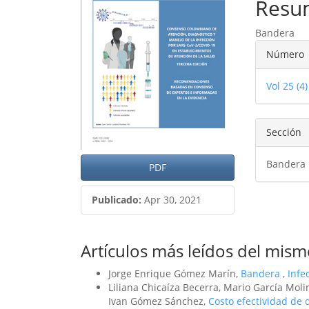
del
del
Resu
artículo
artíc
Bandera
Detal
Número
del
Vol 25 (
artíc
Sección
Bandera
PDF
Publicado:
Apr 30, 2021
Artículos más leídos del mism
Jorge Enrique Gómez Marín,
Bandera
,
Infe
Liliana Chicaíza Becerra, Mario García Mol
Ivan Gómez Sánchez,
Costo efectividad de 