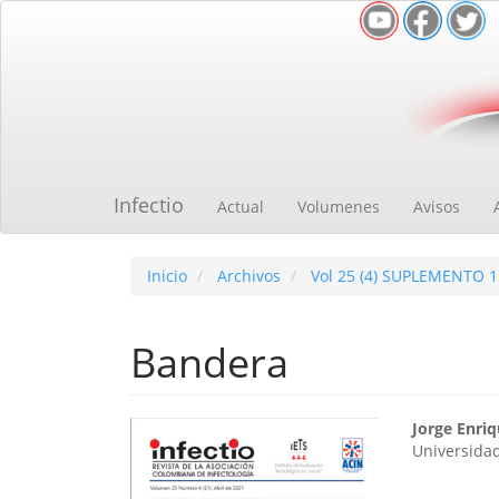
Navegación
principal
Contenido
principal
Barra
lateral
Infectio
Actual
Volumenes
Avisos
Inicio
Archivos
Vol 25 (4) SUPLEMENTO 1
Bandera
Barra
Cont
Jorge Enri
Universidad
lateral
princ