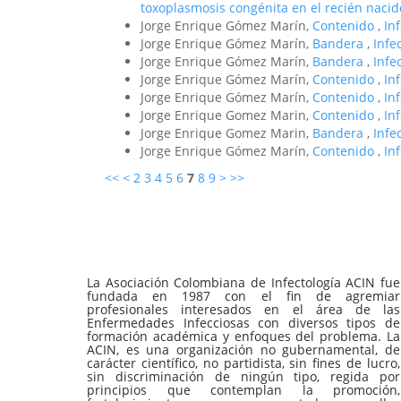
toxoplasmosis congénita en el recién naci
Jorge Enrique Gómez Marín,
Contenido
,
In
Jorge Enrique Gómez Marín,
Bandera
,
Infe
Jorge Enrique Gómez Marín,
Bandera
,
Infe
Jorge Enrique Gómez Marín,
Contenido
,
In
Jorge Enrique Gómez Marín,
Contenido
,
In
Jorge Enrique Gomez Marin,
Contenido
,
In
Jorge Enrique Gomez Marin,
Bandera
,
Infe
Jorge Enrique Gómez Marín,
Contenido
,
In
<<
<
2
3
4
5
6
7
8
9
>
>>
La Asociación Colombiana de Infectología ACIN fue
fundada en 1987 con el fin de agremiar
profesionales interesados en el área de las
Enfermedades Infecciosas con diversos tipos de
formación académica y enfoques del problema. La
ACIN, es una organización no gubernamental, de
carácter científico, no partidista, sin fines de lucro,
sin discriminación de ningún tipo, regida por
principios que contemplan la promoción,