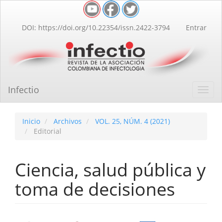
Navegación
principal
Contenido
DOI: https://doi.org/10.22354/issn.2422-3794
Entrar
principal
Barra
lateral
Infectio
Toggl
navig
Inicio
Archivos
VOL. 25, NÚM. 4 (2021)
Editorial
Ciencia, salud pública y
toma de decisiones
Barra