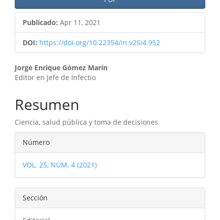
Publicado:
Apr 11, 2021
DOI:
https://doi.org/10.22354/in.v25i4.952
Contenido
Jorge Enrique Gómez Marín
Editor en Jefe de Infectio
principal
del
Resumen
artículo
Ciencia, salud pública y toma de decisiones
Detalles
Número
del
VOL. 25, NÚM. 4 (2021)
artículo
Sección