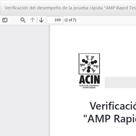
Volver
Verificación del desempeño de la prueba rápida "AMP Rapid Tes
a
los
detalles
del
artículo