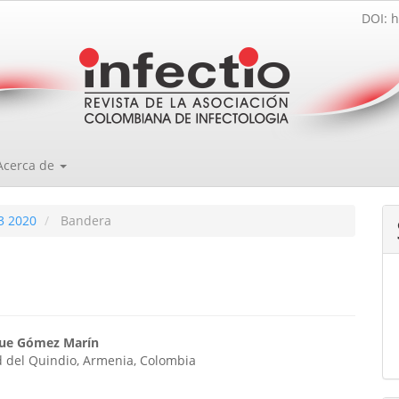
DOI: h
Acerca de
3 2020
Bandera
enido
que Gómez Marín
d del Quindio, Armenia, Colombia
ipal