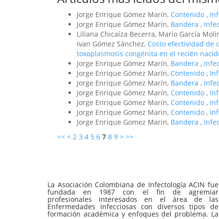
Jorge Enrique Gómez Marín,
Contenido
,
In
Jorge Enrique Gómez Marín,
Bandera
,
Infe
Liliana Chicaíza Becerra, Mario García Mol
Ivan Gómez Sánchez,
Costo efectividad de 
toxoplasmosis congénita en el recién naci
Jorge Enrique Gómez Marín,
Bandera
,
Infe
Jorge Enrique Gómez Marín,
Contenido
,
In
Jorge Enrique Gómez Marín,
Bandera
,
Infe
Jorge Enrique Gómez Marín,
Contenido
,
In
Jorge Enrique Gómez Marín,
Contenido
,
In
Jorge Enrique Gomez Marin,
Contenido
,
In
Jorge Enrique Gomez Marin,
Bandera
,
Infe
<<
<
2
3
4
5
6
7
8
9
>
>>
La Asociación Colombiana de Infectología ACIN fue
fundada en 1987 con el fin de agremiar
profesionales interesados en el área de las
Enfermedades Infecciosas con diversos tipos de
formación académica y enfoques del problema. La