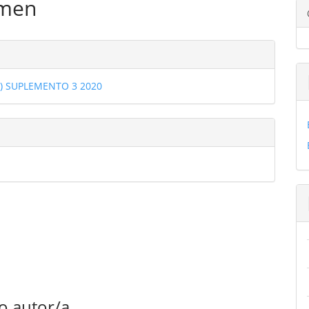
men
ulo
les
3) SUPLEMENTO 3 2020
ulo
o autor/a