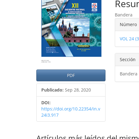
del
del
Resu
artículo
artíc
Bandera
Detal
Número
del
VOL 24 (
artíc
Sección
Bandera
PDF
Publicado:
Sep 28, 2020
DOI:
https://doi.org/10.22354/in.v
24i3.917
Artículos más leídos del mism