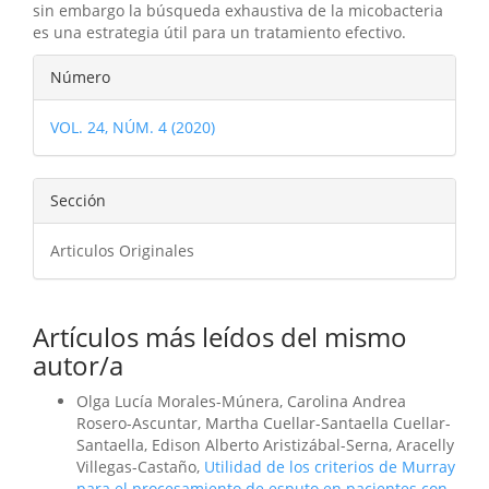
sin embargo la búsqueda exhaustiva de la micobacteria
es una estrategia útil para un tratamiento efectivo.
Detalles
Número
del
VOL. 24, NÚM. 4 (2020)
artículo
Sección
Articulos Originales
Artículos más leídos del mismo
autor/a
Olga Lucía Morales-Múnera, Carolina Andrea
Rosero-Ascuntar, Martha Cuellar-Santaella Cuellar-
Santaella, Edison Alberto Aristizábal-Serna, Aracelly
Villegas-Castaño,
Utilidad de los criterios de Murray
para el procesamiento de esputo en pacientes con