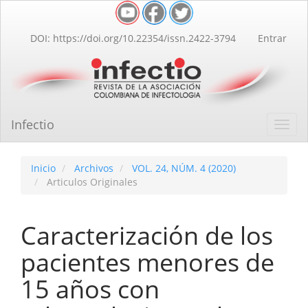
Navegación
principal
Contenido
DOI: https://doi.org/10.22354/issn.2422-3794
Entrar
principal
Barra
lateral
Infectio
Toggl
navig
Inicio
Archivos
VOL. 24, NÚM. 4 (2020)
Articulos Originales
Caracterización de los
pacientes menores de
15 años con