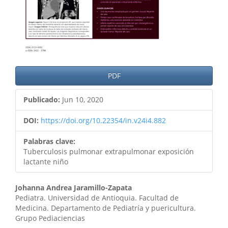
PDF
Publicado:
Jun 10, 2020
DOI:
https://doi.org/10.22354/in.v24i4.882
Palabras clave:
Tuberculosis pulmonar extrapulmonar exposición
lactante niño
Contenido
Johanna Andrea Jaramillo-Zapata
Pediatra. Universidad de Antioquia. Facultad de
principal
Medicina. Departamento de Pediatría y puericultura.
Grupo Pediaciencias
del