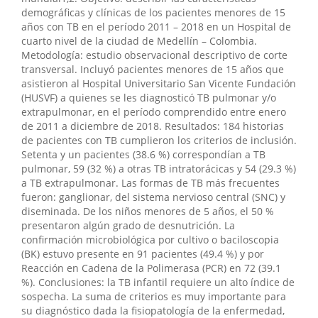
demográficas y clínicas de los pacientes menores de 15
años con TB en el período 2011 – 2018 en un Hospital de
cuarto nivel de la ciudad de Medellín – Colombia.
Metodología: estudio observacional descriptivo de corte
transversal. Incluyó pacientes menores de 15 años que
asistieron al Hospital Universitario San Vicente Fundación
(HUSVF) a quienes se les diagnosticó TB pulmonar y/o
extrapulmonar, en el período comprendido entre enero
de 2011 a diciembre de 2018. Resultados: 184 historias
de pacientes con TB cumplieron los criterios de inclusión.
Setenta y un pacientes (38.6 %) correspondían a TB
pulmonar, 59 (32 %) a otras TB intratorácicas y 54 (29.3 %)
a TB extrapulmonar. Las formas de TB más frecuentes
fueron: ganglionar, del sistema nervioso central (SNC) y
diseminada. De los niños menores de 5 años, el 50 %
presentaron algún grado de desnutrición. La
confirmación microbiológica por cultivo o baciloscopia
(BK) estuvo presente en 91 pacientes (49.4 %) y por
Reacción en Cadena de la Polimerasa (PCR) en 72 (39.1
%). Conclusiones: la TB infantil requiere un alto índice de
sospecha. La suma de criterios es muy importante para
su diagnóstico dada la fisiopatología de la enfermedad,