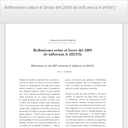
Volver
Reflexiones sobre el brote del 2009 de infl uenza A (H1N1)
a
los
detalles
De
De
del
PD
artículo