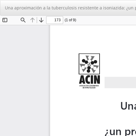
Volver
Una aproximación a la tuberculosis resistente a isoniazida: ¿
a
los
detalles
del
artículo