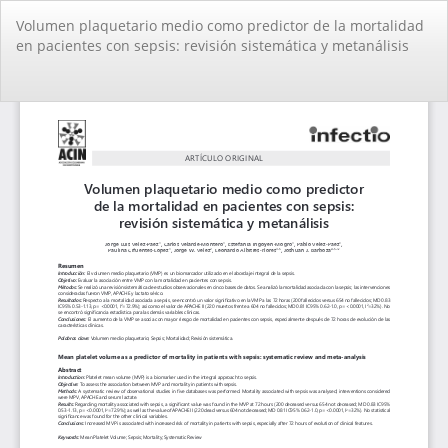
Volver
Volumen plaquetario medio como predictor de la mortalidad
a
en pacientes con sepsis: revisión sistemática y metanálisis
los
detalles
del
De
De
artículo
PD