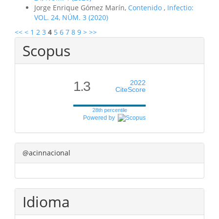
Jorge Enrique Gómez Marín,
Contenido
,
Infectio:
VOL. 24, NÚM. 3 (2020)
<<
<
1
2
3
4
5
6
7
8
9
>
>>
Scopus
1.3
2022
CiteScore
28th percentile
Powered by
@acinnacional
Idioma