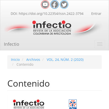
Navegación
principal
Contenido
DOI: https://doi.org/10.22354/issn.2422-3794
Entrar
principal
Barra
lateral
Infectio
Toggl
navig
Inicio
Archivos
VOL. 24, NÚM. 2 (2020)
Contenido
Contenido
Barra
lateral