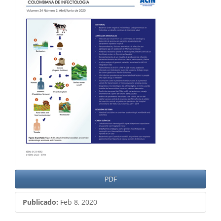
del
artículo
PDF
Publicado:
Feb 8, 2020