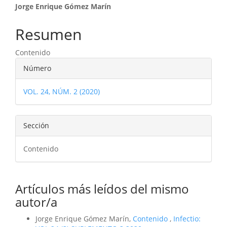
Contenido
Jorge Enrique Gómez Marín
principal
Resumen
del
Contenido
artículo
Detalles
Número
del
VOL. 24, NÚM. 2 (2020)
artículo
Sección
Contenido
Artículos más leídos del mismo
autor/a
Jorge Enrique Gómez Marín,
Contenido
,
Infectio: