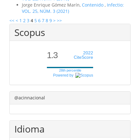
Jorge Enrique Gómez Marín,
Contenido
,
Infectio:
VOL. 25, NÚM. 3 (2021)
<<
<
1
2
3
4
5
6
7
8
9
>
>>
Scopus
1.3
2022
CiteScore
28th percentile
Powered by
@acinnacional
Idioma