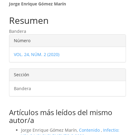
Contenido
Jorge Enrique Gómez Marín
principal
Resumen
del
Bandera
artículo
Detalles
Número
del
VOL. 24, NÚM. 2 (2020)
artículo
Sección
Bandera
Artículos más leídos del mismo
autor/a
Jorge Enrique Gómez Marín,
Contenido
,
Infectio: