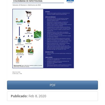
del
artículo
PDF
Publicado:
Feb 8, 2020