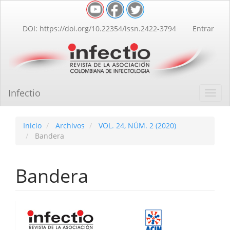
Navegación
principal
Contenido
DOI: https://doi.org/10.22354/issn.2422-3794
Entrar
principal
Barra
lateral
Infectio
Toggl
navig
Inicio
Archivos
VOL. 24, NÚM. 2 (2020)
Bandera
Bandera
Barra
lateral