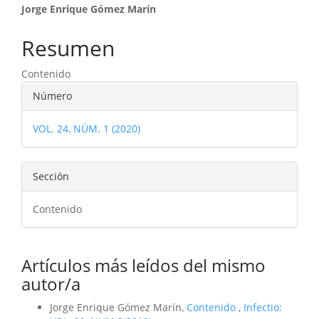
Contenido
Jorge Enrique Gómez Marín
principal
Resumen
del
Contenido
artículo
Detalles
Número
del
VOL. 24, NÚM. 1 (2020)
artículo
Sección
Contenido
Artículos más leídos del mismo
autor/a
Jorge Enrique Gómez Marín,
Contenido
,
Infectio: