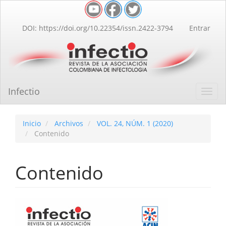
Navegación
principal
Contenido
DOI: https://doi.org/10.22354/issn.2422-3794
Entrar
principal
Barra
lateral
Infectio
Toggl
navig
Inicio
Archivos
VOL. 24, NÚM. 1 (2020)
Contenido
Contenido
Barra
lateral