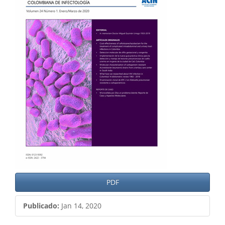
del
artículo
PDF
Publicado:
Jan 14, 2020