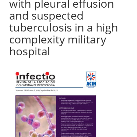
with pleural effusion
and suspected
tuberculosis in a high
complexity military
hospital
Barra
lateral
del
artículo