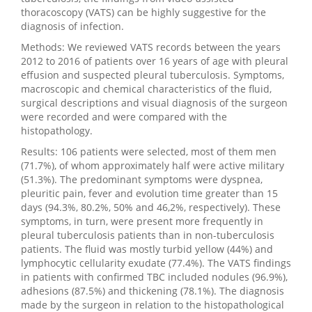
thoracoscopy (VATS) can be highly suggestive for the
diagnosis of infection.
Methods: We reviewed VATS records between the years
2012 to 2016 of patients over 16 years of age with pleural
effusion and suspected pleural tuberculosis. Symptoms,
macroscopic and chemical characteristics of the fluid,
surgical descriptions and visual diagnosis of the surgeon
were recorded and were compared with the
histopathology.
Results: 106 patients were selected, most of them men
(71.7%), of whom approximately half were active military
(51.3%). The predominant symptoms were dyspnea,
pleuritic pain, fever and evolution time greater than 15
days (94.3%, 80.2%, 50% and 46,2%, respectively). These
symptoms, in turn, were present more frequently in
pleural tuberculosis patients than in non-tuberculosis
patients. The fluid was mostly turbid yellow (44%) and
lymphocytic cellularity exudate (77.4%). The VATS findings
in patients with confirmed TBC included nodules (96.9%),
adhesions (87.5%) and thickening (78.1%). The diagnosis
made by the surgeon in relation to the histopathological