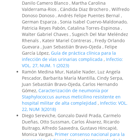
Danilo Camero Blanco , Martha Carolina
Valderrama-Rios , Cándida Diaz Brochero , Wilfredo
Donoso Donoso , Andrés Felipe Puentes Bernal ,
German Esparza , Sonia Isabel Cuervo-Maldonado,
Patricia Reyes Pabón, Catalina Torres-Espinosa ,
Walter Gabriel Chaves , Sugeich Del Mar Meléndez
Rhenals , Kateir Mariel Contreras , Fredy Orlando
Guevara , Juan Sebastián Bravo-Ojeda , Felipe
García López,
Guía de práctica clínica para la
infección de vías urinarias complicada
,
Infectio:
VOL. 27, NUM. 1 (2023)
Ramón Medina Mur, Natalie Nader, Luz Angela
Pescador, Barbarita María Mantilla, Cindy Serpa,
Juan Sebastián Bravo-Ojeda, Carlos Hernando
Gómez,
Caracterización de neumonía por
Staphylococcus aureus meticilino resistente en
hospital militar de alta complejidad
,
Infectio: VOL.
22, NUM 3(2018)
Diego Sereviche, Gonzalo David Prada, Carmelo
Dueñas, Otto Sussman, Carlos Álvarez, Ricardo
Buitrago, Alfredo Saavedra, Gustavo Hincapié,
Monica Vargas,
Primer consenso nacional para la