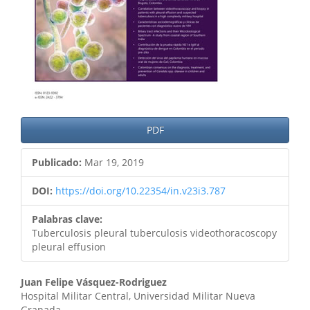
PDF
Publicado:
Mar 19, 2019
DOI:
https://doi.org/10.22354/in.v23i3.787
Palabras clave:
Tuberculosis pleural tuberculosis videothoracoscopy
pleural effusion
Contenido
Juan Felipe Vásquez-Rodriguez
Hospital Militar Central, Universidad Militar Nueva
principal
Granada