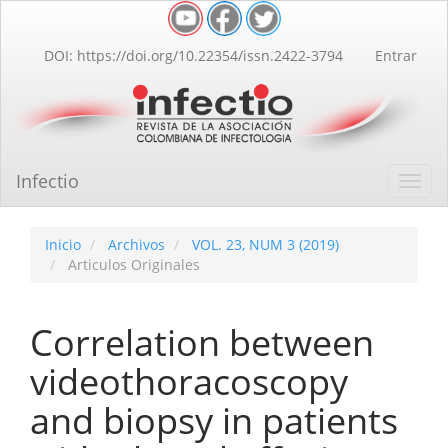
Navegación
principal
Contenido
DOI: https://doi.org/10.22354/issn.2422-3794
Entrar
principal
Barra
lateral
Infectio
Toggl
navig
Inicio
Archivos
VOL. 23, NUM 3 (2019)
Articulos Originales
Correlation between
videothoracoscopy
and biopsy in patients